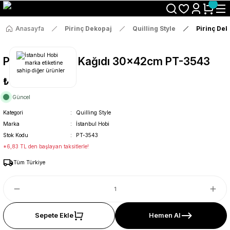
Size Özel "HG10" Koduyla Sepette Hemen %10 İndirimi Kaçırma
Anasayfa
Pirinç Dekopaj
Quilling Style
Pirinç De
Pirinç Dekopaj Kağıdı 30x42cm PT-3543
₺36
Güncel
Kategori
Quilling Style
Marka
İstanbul Hobi
Stok Kodu
PT-3543
*6,83 TL den başlayan taksitlerle!
Tüm Türkiye
Sepete Ekle
Hemen Al