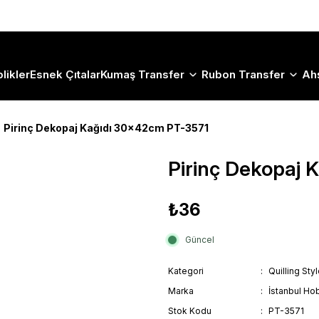
Size Özel "HG10" Koduyla Sepette Hemen %10 İndirimi Kaçırma
likler
Esnek Çıtalar
Kumaş Transfer
Rubon Transfer
Ah
Pirinç Dekopaj Kağıdı 30x42cm PT-3571
Pirinç Dekopaj
₺36
Güncel
Kategori
Quilling Sty
Marka
İstanbul Hob
Stok Kodu
PT-3571