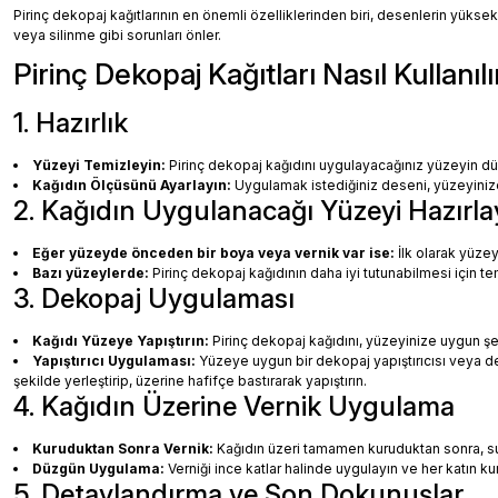
Pirinç dekopaj kağıtlarının en önemli özelliklerinden biri, desenlerin yüksek
veya silinme gibi sorunları önler.
Pirinç Dekopaj Kağıtları Nasıl Kullanılı
1. Hazırlık
Yüzeyi Temizleyin:
Pirinç dekopaj kağıdını uygulayacağınız yüzeyin dü
Kağıdın Ölçüsünü Ayarlayın:
Uygulamak istediğiniz deseni, yüzeyinize 
2. Kağıdın Uygulanacağı Yüzeyi Hazırla
Eğer yüzeyde önceden bir boya veya vernik var ise:
İlk olarak yüzey
Bazı yüzeylerde:
Pirinç dekopaj kağıdının daha iyi tutunabilmesi için te
3. Dekopaj Uygulaması
Kağıdı Yüzeye Yapıştırın:
Pirinç dekopaj kağıdını, yüzeyinize uygun ş
Yapıştırıcı Uygulaması:
Yüzeye uygun bir dekopaj yapıştırıcısı veya dec
şekilde yerleştirip, üzerine hafifçe bastırarak yapıştırın.
4. Kağıdın Üzerine Vernik Uygulama
Kuruduktan Sonra Vernik:
Kağıdın üzeri tamamen kuruduktan sonra, su b
Düzgün Uygulama:
Verniği ince katlar halinde uygulayın ve her katın k
5. Detaylandırma ve Son Dokunuşlar