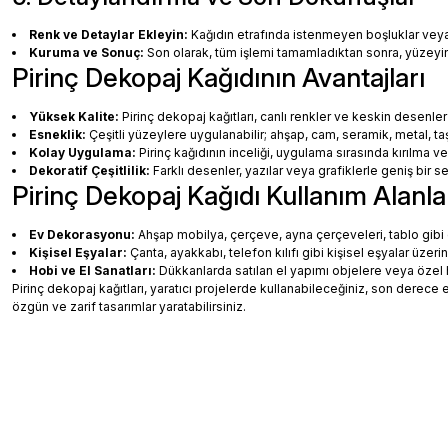
Renk ve Detaylar Ekleyin:
Kağıdın etrafında istenmeyen boşluklar veya ha
Kuruma ve Sonuç:
Son olarak, tüm işlemi tamamladıktan sonra, yüzey
Pirinç Dekopaj Kağıdının Avantajları
Yüksek Kalite:
Pirinç dekopaj kağıtları, canlı renkler ve keskin desenler
Esneklik:
Çeşitli yüzeylere uygulanabilir; ahşap, cam, seramik, metal, taş
Kolay Uygulama:
Pirinç kağıdının inceliği, uygulama sırasında kırılma v
Dekoratif Çeşitlilik:
Farklı desenler, yazılar veya grafiklerle geniş bir
Pirinç Dekopaj Kağıdı Kullanım Alanla
Ev Dekorasyonu:
Ahşap mobilya, çerçeve, ayna çerçeveleri, tablo gibi de
Kişisel Eşyalar:
Çanta, ayakkabı, telefon kılıfı gibi kişisel eşyalar üzeri
Hobi ve El Sanatları:
Dükkanlarda satılan el yapımı objelere veya özel 
Pirinç dekopaj kağıtları, yaratıcı projelerde kullanabileceğiniz, son dere
özgün ve zarif tasarımlar yaratabilirsiniz.