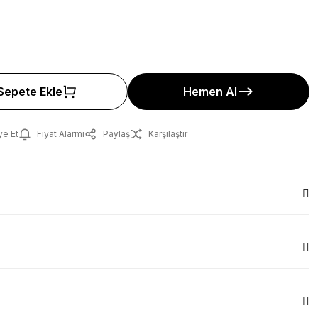
Sepete Ekle
Hemen Al
ye Et
Fiyat Alarmı
Paylaş
Karşılaştır