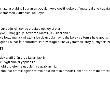
talar olabilir. Bu alanları boyalar veya çeşitli dekoratif materyallerle kapatabi
in tamamen kurumasını bekleyin.
 sunduğu için sonuç oldukça etkileyici olur.
 ve kumaş gibi yüzeylerde rahatlıkla kullanılabilir.
eya bozulma riskini azaltır, bu da uygulamayı daha kolay ve temiz hale getirir.
 seçenek sunar. İster modern, ister vintage bir hava yaratmak isteyin, ihtiyac
rı
koratif ürünlerde kullanılabilir.
ne uygulamalar yapılabilir.
hobi projelerine uygulama yapabilirsiniz.
ce esnek ve estetik açıdan tatmin edici bir malzemedir. Hem hobi hem de prof