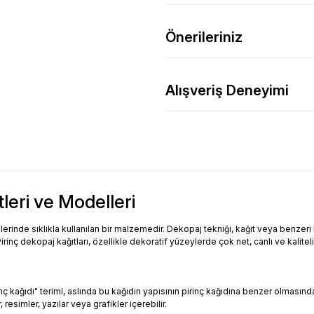
Önerileriniz
Alışveriş Deneyimi
tleri ve Modelleri
inde sıklıkla kullanılan bir malzemedir. Dekopaj tekniği, kağıt veya benzeri bi
Pirinç dekopaj kağıtları, özellikle dekoratif yüzeylerde çok net, canlı ve kalitel
Pirinç kağıdı" terimi, aslında bu kağıdın yapısının pirinç kağıdına benzer olması
resimler, yazılar veya grafikler içerebilir.