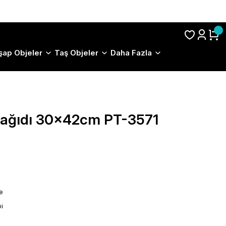
S.S.S.
şap Objeler
Taş Objeler
Daha Fazla
 Kağıdı 30x42cm PT-3571
le
i