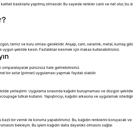
 kaliteli baskılarla yapılmış olmasıdır. Bu sayede renkler canlı ve net olur, bu
r?
zgün, temiz ve kuru olması gereklidir. Ahşap, cam, seramik, metal, kumaş gib
uygun şekilde kesin. Fazlalıkları kesmek için makas kullanabilirsiniz.
yın
i zımparalayarak pürüzsüz hale getirebilirsiniz.
mel bir astar (primer) uygulaması yapmak faydalı olabilir.
ekilde yerleştirin. Uygulama sırasında kağıdın buruşmaması ve düzgün şekilde
oupage tutkalı kullanın. Yapıştırıcıyı, kağıdın arkasına ve uygulamak istediği
azlı bir vernik ile koruma yapabilirsiniz. Bu, kağıdın renklerini koruyacak ve 
urumasını bekleyin. Bu işlem kağıdın daha dayanıklı olmasını sağlar.