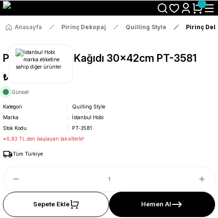
Size Özel "HG10" Koduyla Sepette Hemen %10 İndirimi Kaçırma
Anasayfa
Pirinç Dekopaj
Quilling Style
Pirinç De
Pirinç Dekopaj Kağıdı 30x42cm PT-3581
₺36
Güncel
Kategori
Quilling Style
Marka
İstanbul Hobi
Stok Kodu
PT-3581
*6,83 TL den başlayan taksitlerle!
Tüm Türkiye
Sepete Ekle
Hemen Al