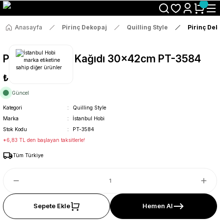
Size Özel "HG10" Koduyla Sepette Hemen %10 İndirimi Kaçırma
Anasayfa
Pirinç Dekopaj
Quilling Style
Pirinç De
Pirinç Dekopaj Kağıdı 30x42cm PT-3584
₺36
Güncel
Kategori
Quilling Style
Marka
İstanbul Hobi
Stok Kodu
PT-3584
*6,83 TL den başlayan taksitlerle!
Tüm Türkiye
Sepete Ekle
Hemen Al