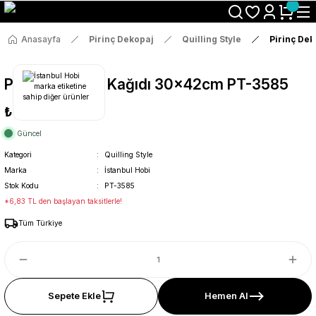
Size Özel "HG10" Koduyla Sepette Hemen %10 İndirimi Kaçırma
Anasayfa
Pirinç Dekopaj
Quilling Style
Pirinç De
Pirinç Dekopaj Kağıdı 30x42cm PT-3585
₺36
Güncel
Kategori
Quilling Style
Marka
İstanbul Hobi
Stok Kodu
PT-3585
*6,83 TL den başlayan taksitlerle!
Tüm Türkiye
Sepete Ekle
Hemen Al