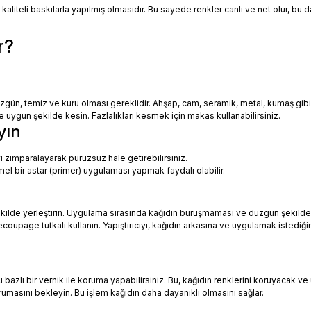
 kaliteli baskılarla yapılmış olmasıdır. Bu sayede renkler canlı ve net olur, bu
r?
zgün, temiz ve kuru olması gereklidir. Ahşap, cam, seramik, metal, kumaş gib
uygun şekilde kesin. Fazlalıkları kesmek için makas kullanabilirsiniz.
yın
i zımparalayarak pürüzsüz hale getirebilirsiniz.
mel bir astar (primer) uygulaması yapmak faydalı olabilir.
ekilde yerleştirin. Uygulama sırasında kağıdın buruşmaması ve düzgün şekilde
oupage tutkalı kullanın. Yapıştırıcıyı, kağıdın arkasına ve uygulamak istediği
azlı bir vernik ile koruma yapabilirsiniz. Bu, kağıdın renklerini koruyacak ve 
urumasını bekleyin. Bu işlem kağıdın daha dayanıklı olmasını sağlar.