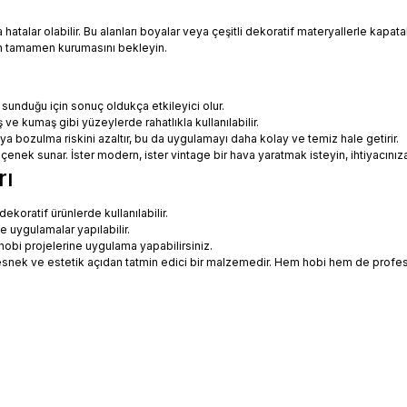
talar olabilir. Bu alanları boyalar veya çeşitli dekoratif materyallerle kapatabi
in tamamen kurumasını bekleyin.
 sunduğu için sonuç oldukça etkileyici olur.
 ve kumaş gibi yüzeylerde rahatlıkla kullanılabilir.
eya bozulma riskini azaltır, bu da uygulamayı daha kolay ve temiz hale getirir.
 seçenek sunar. İster modern, ister vintage bir hava yaratmak isteyin, ihtiyac
rı
koratif ürünlerde kullanılabilir.
ne uygulamalar yapılabilir.
hobi projelerine uygulama yapabilirsiniz.
ce esnek ve estetik açıdan tatmin edici bir malzemedir. Hem hobi hem de prof