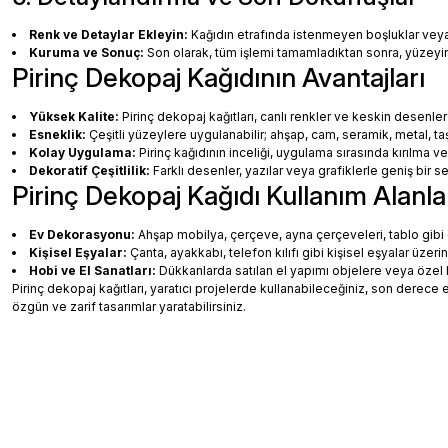
Renk ve Detaylar Ekleyin:
Kağıdın etrafında istenmeyen boşluklar veya ha
Kuruma ve Sonuç:
Son olarak, tüm işlemi tamamladıktan sonra, yüzey
Pirinç Dekopaj Kağıdının Avantajları
Yüksek Kalite:
Pirinç dekopaj kağıtları, canlı renkler ve keskin desenler
Esneklik:
Çeşitli yüzeylere uygulanabilir; ahşap, cam, seramik, metal, taş
Kolay Uygulama:
Pirinç kağıdının inceliği, uygulama sırasında kırılma v
Dekoratif Çeşitlilik:
Farklı desenler, yazılar veya grafiklerle geniş bir
Pirinç Dekopaj Kağıdı Kullanım Alanla
Ev Dekorasyonu:
Ahşap mobilya, çerçeve, ayna çerçeveleri, tablo gibi de
Kişisel Eşyalar:
Çanta, ayakkabı, telefon kılıfı gibi kişisel eşyalar üzeri
Hobi ve El Sanatları:
Dükkanlarda satılan el yapımı objelere veya özel 
Pirinç dekopaj kağıtları, yaratıcı projelerde kullanabileceğiniz, son dere
özgün ve zarif tasarımlar yaratabilirsiniz.