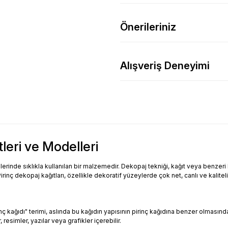
Önerileriniz
Alışveriş Deneyimi
tleri ve Modelleri
inde sıklıkla kullanılan bir malzemedir. Dekopaj tekniği, kağıt veya benzeri bi
Pirinç dekopaj kağıtları, özellikle dekoratif yüzeylerde çok net, canlı ve kalitel
Pirinç kağıdı" terimi, aslında bu kağıdın yapısının pirinç kağıdına benzer olması
resimler, yazılar veya grafikler içerebilir.