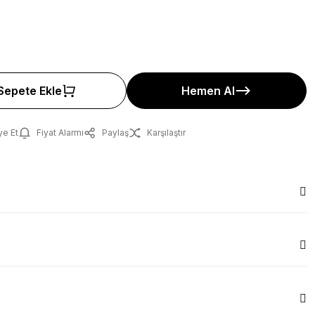
Sepete Ekle
Hemen Al
ye Et
Fiyat Alarmı
Paylaş
Karşılaştır