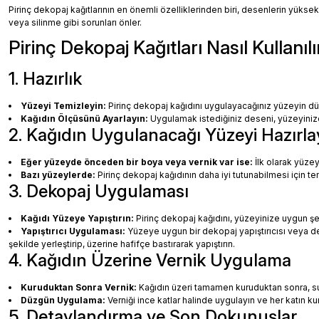
Pirinç dekopaj kağıtlarının en önemli özelliklerinden biri, desenlerin yüksek
veya silinme gibi sorunları önler.
Pirinç Dekopaj Kağıtları Nasıl Kullanılı
1. Hazırlık
Yüzeyi Temizleyin:
Pirinç dekopaj kağıdını uygulayacağınız yüzeyin dü
Kağıdın Ölçüsünü Ayarlayın:
Uygulamak istediğiniz deseni, yüzeyinize 
2. Kağıdın Uygulanacağı Yüzeyi Hazırla
Eğer yüzeyde önceden bir boya veya vernik var ise:
İlk olarak yüzey
Bazı yüzeylerde:
Pirinç dekopaj kağıdının daha iyi tutunabilmesi için te
3. Dekopaj Uygulaması
Kağıdı Yüzeye Yapıştırın:
Pirinç dekopaj kağıdını, yüzeyinize uygun ş
Yapıştırıcı Uygulaması:
Yüzeye uygun bir dekopaj yapıştırıcısı veya dec
şekilde yerleştirip, üzerine hafifçe bastırarak yapıştırın.
4. Kağıdın Üzerine Vernik Uygulama
Kuruduktan Sonra Vernik:
Kağıdın üzeri tamamen kuruduktan sonra, su b
Düzgün Uygulama:
Verniği ince katlar halinde uygulayın ve her katın k
5. Detaylandırma ve Son Dokunuşlar