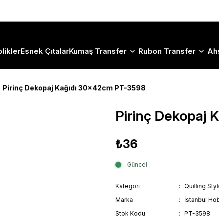
Size Özel "HG10" Koduyla Sepette Hemen %10 İndirimi Kaçırma
likler
Esnek Çıtalar
Kumaş Transfer
Rubon Transfer
Ah
Pirinç Dekopaj Kağıdı 30x42cm PT-3598
Pirinç Dekopaj
₺36
Güncel
Kategori
Quilling Sty
Marka
İstanbul Hob
Stok Kodu
PT-3598