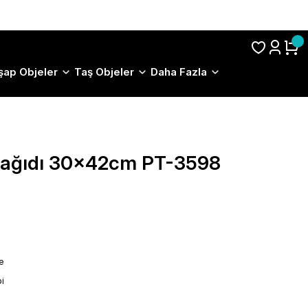
S.S.S.
şap Objeler
Taş Objeler
Daha Fazla
 Kağıdı 30x42cm PT-3598
le
i