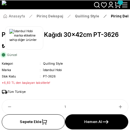
Size Özel "HG10" Koduyla Sepette Hemen %10 İndirimi Kaçırma
Anasayfa
Pirinç Dekopaj
Quilling Style
Pirinç De
Pirinç Dekopaj Kağıdı 30x42cm PT-3626
₺36
Güncel
Kategori
Quilling Style
Marka
İstanbul Hobi
Stok Kodu
PT-3626
*6,83 TL den başlayan taksitlerle!
Tüm Türkiye
Sepete Ekle
Hemen Al