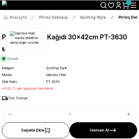
Size Özel "HG10" Koduyla Sepette Hemen %10 İndirimi Kaçırma
Anasayfa
Pirinç Dekopaj
Quilling Style
Pirinç De
Pirinç Dekopaj Kağıdı 30x42cm PT-3630
₺36
Güncel
Kategori
Quilling Style
Marka
İstanbul Hobi
Stok Kodu
PT-3630
*6,83 TL den başlayan taksitlerle!
Tüm Türkiye
Sepete Ekle
Hemen Al