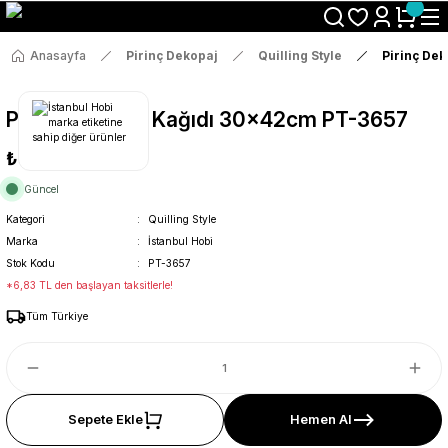
Size Özel "HG10" Koduyla Sepette Hemen %10 İndirimi Kaçırma
Anasayfa
Pirinç Dekopaj
Quilling Style
Pirinç De
Pirinç Dekopaj Kağıdı 30x42cm PT-3657
₺36
Güncel
Kategori
Quilling Style
Marka
İstanbul Hobi
Stok Kodu
PT-3657
*6,83 TL den başlayan taksitlerle!
Tüm Türkiye
Sepete Ekle
Hemen Al