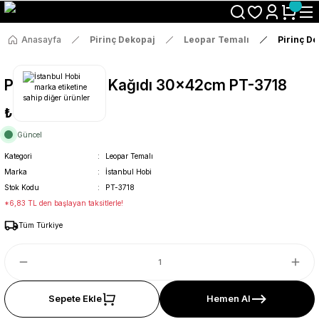
Size Özel "HG10" Koduyla Sepette Hemen %10 İndirimi Kaçırma
Anasayfa
Pirinç Dekopaj
Leopar Temalı
Pirinç D
Pirinç Dekopaj Kağıdı 30x42cm PT-3718
₺36
Güncel
Kategori
Leopar Temalı
Marka
İstanbul Hobi
Stok Kodu
PT-3718
*6,83 TL den başlayan taksitlerle!
Tüm Türkiye
Sepete Ekle
Hemen Al