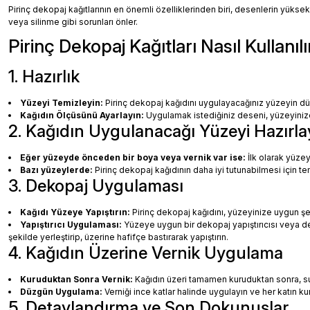
Pirinç dekopaj kağıtlarının en önemli özelliklerinden biri, desenlerin yüksek
veya silinme gibi sorunları önler.
Pirinç Dekopaj Kağıtları Nasıl Kullanılı
1. Hazırlık
Yüzeyi Temizleyin:
Pirinç dekopaj kağıdını uygulayacağınız yüzeyin dü
Kağıdın Ölçüsünü Ayarlayın:
Uygulamak istediğiniz deseni, yüzeyinize 
2. Kağıdın Uygulanacağı Yüzeyi Hazırla
Eğer yüzeyde önceden bir boya veya vernik var ise:
İlk olarak yüzey
Bazı yüzeylerde:
Pirinç dekopaj kağıdının daha iyi tutunabilmesi için te
3. Dekopaj Uygulaması
Kağıdı Yüzeye Yapıştırın:
Pirinç dekopaj kağıdını, yüzeyinize uygun ş
Yapıştırıcı Uygulaması:
Yüzeye uygun bir dekopaj yapıştırıcısı veya dec
şekilde yerleştirip, üzerine hafifçe bastırarak yapıştırın.
4. Kağıdın Üzerine Vernik Uygulama
Kuruduktan Sonra Vernik:
Kağıdın üzeri tamamen kuruduktan sonra, su b
Düzgün Uygulama:
Verniği ince katlar halinde uygulayın ve her katın k
5. Detaylandırma ve Son Dokunuşlar