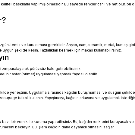
 kaliteli baskılarla yapılmış olmasıdır. Bu sayede renkler canlı ve net olur, bu
r?
zgün, temiz ve kuru olması gereklidir. Ahşap, cam, seramik, metal, kumaş gib
uygun şekilde kesin. Fazlalıkları kesmek için makas kullanabilirsiniz.
yın
i zımparalayarak pürüzsüz hale getirebilirsiniz.
mel bir astar (primer) uygulaması yapmak faydalı olabilir.
ekilde yerleştirin. Uygulama sırasında kağıdın buruşmaması ve düzgün şekilde
oupage tutkalı kullanın. Yapıştırıcıyı, kağıdın arkasına ve uygulamak istediği
azlı bir vernik ile koruma yapabilirsiniz. Bu, kağıdın renklerini koruyacak ve 
urumasını bekleyin. Bu işlem kağıdın daha dayanıklı olmasını sağlar.