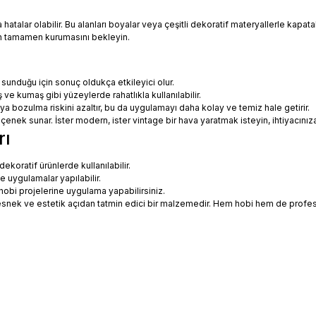
talar olabilir. Bu alanları boyalar veya çeşitli dekoratif materyallerle kapatabi
in tamamen kurumasını bekleyin.
 sunduğu için sonuç oldukça etkileyici olur.
 ve kumaş gibi yüzeylerde rahatlıkla kullanılabilir.
eya bozulma riskini azaltır, bu da uygulamayı daha kolay ve temiz hale getirir.
 seçenek sunar. İster modern, ister vintage bir hava yaratmak isteyin, ihtiyac
rı
koratif ürünlerde kullanılabilir.
ne uygulamalar yapılabilir.
hobi projelerine uygulama yapabilirsiniz.
ce esnek ve estetik açıdan tatmin edici bir malzemedir. Hem hobi hem de prof