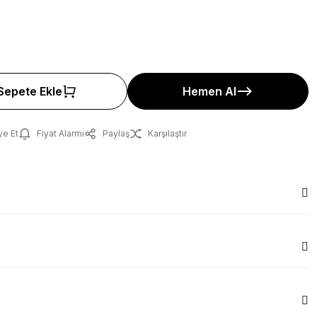
Sepete Ekle
Hemen Al
ye Et
Fiyat Alarmı
Paylaş
Karşılaştır