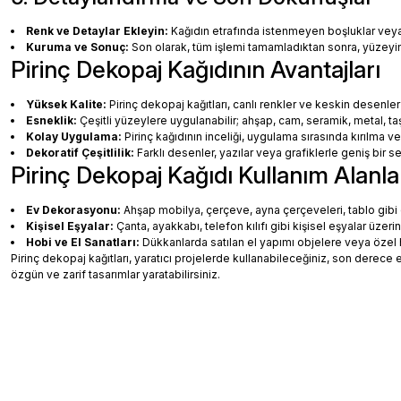
Renk ve Detaylar Ekleyin:
Kağıdın etrafında istenmeyen boşluklar veya ha
Kuruma ve Sonuç:
Son olarak, tüm işlemi tamamladıktan sonra, yüzey
Pirinç Dekopaj Kağıdının Avantajları
Yüksek Kalite:
Pirinç dekopaj kağıtları, canlı renkler ve keskin desenler
Esneklik:
Çeşitli yüzeylere uygulanabilir; ahşap, cam, seramik, metal, taş
Kolay Uygulama:
Pirinç kağıdının inceliği, uygulama sırasında kırılma v
Dekoratif Çeşitlilik:
Farklı desenler, yazılar veya grafiklerle geniş bir
Pirinç Dekopaj Kağıdı Kullanım Alanla
Ev Dekorasyonu:
Ahşap mobilya, çerçeve, ayna çerçeveleri, tablo gibi de
Kişisel Eşyalar:
Çanta, ayakkabı, telefon kılıfı gibi kişisel eşyalar üzeri
Hobi ve El Sanatları:
Dükkanlarda satılan el yapımı objelere veya özel 
Pirinç dekopaj kağıtları, yaratıcı projelerde kullanabileceğiniz, son dere
özgün ve zarif tasarımlar yaratabilirsiniz.