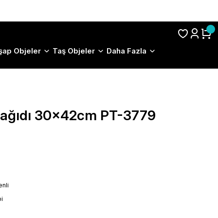
S.S.S.
şap Objeler
Taş Objeler
Daha Fazla
 Kağıdı 30x42cm PT-3779
nli
i