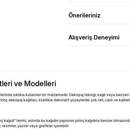
Önerileriniz
Alışveriş Deneyimi
tleri ve Modelleri
inde sıklıkla kullanılan bir malzemedir. Dekopaj tekniği, kağıt veya benzeri bi
Pirinç dekopaj kağıtları, özellikle dekoratif yüzeylerde çok net, canlı ve kalitel
Pirinç kağıdı" terimi, aslında bu kağıdın yapısının pirinç kağıdına benzer olması
resimler, yazılar veya grafikler içerebilir.