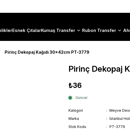
Size Özel "HG10" Koduyla Sepette Hemen %10 İndirimi Kaçırma
likler
Esnek Çıtalar
Kumaş Transfer
Rubon Transfer
Ah
Pirinç Dekopaj Kağıdı 30x42cm PT-3779
Pirinç Dekopaj
₺36
Güncel
Kategori
Meyve Dese
Marka
İstanbul Hob
Stok Kodu
PT-3779