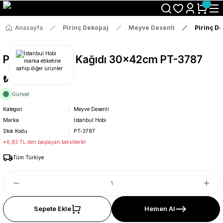
Size Özel "HG10" Koduyla Sepette Hemen %10 İndirimi Kaçırma
Anasayfa
Pirinç Dekopaj
Meyve Desenli
Pirinç D
Pirinç Dekopaj Kağıdı 30x42cm PT-3787
₺36
Güncel
Kategori
Meyve Desenli
Marka
İstanbul Hobi
Stok Kodu
PT-3787
*6,83 TL den başlayan taksitlerle!
Tüm Türkiye
Sepete Ekle
Hemen Al