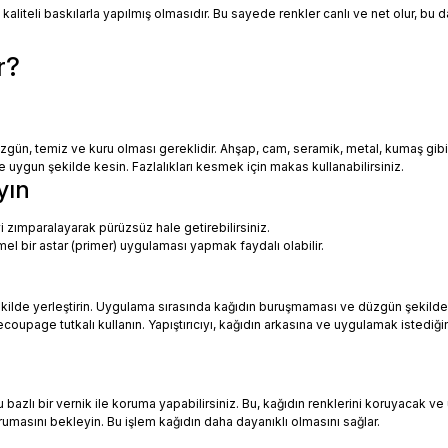
 kaliteli baskılarla yapılmış olmasıdır. Bu sayede renkler canlı ve net olur, bu
r?
zgün, temiz ve kuru olması gereklidir. Ahşap, cam, seramik, metal, kumaş gib
uygun şekilde kesin. Fazlalıkları kesmek için makas kullanabilirsiniz.
yın
i zımparalayarak pürüzsüz hale getirebilirsiniz.
mel bir astar (primer) uygulaması yapmak faydalı olabilir.
ekilde yerleştirin. Uygulama sırasında kağıdın buruşmaması ve düzgün şekilde
oupage tutkalı kullanın. Yapıştırıcıyı, kağıdın arkasına ve uygulamak istediği
azlı bir vernik ile koruma yapabilirsiniz. Bu, kağıdın renklerini koruyacak ve 
urumasını bekleyin. Bu işlem kağıdın daha dayanıklı olmasını sağlar.