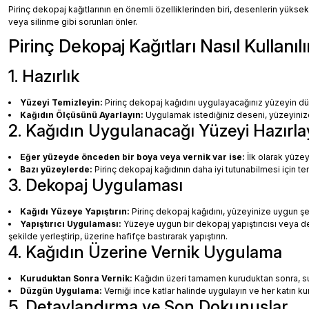
Pirinç dekopaj kağıtlarının en önemli özelliklerinden biri, desenlerin yüksek
veya silinme gibi sorunları önler.
Pirinç Dekopaj Kağıtları Nasıl Kullanılı
1. Hazırlık
Yüzeyi Temizleyin:
Pirinç dekopaj kağıdını uygulayacağınız yüzeyin dü
Kağıdın Ölçüsünü Ayarlayın:
Uygulamak istediğiniz deseni, yüzeyinize 
2. Kağıdın Uygulanacağı Yüzeyi Hazırla
Eğer yüzeyde önceden bir boya veya vernik var ise:
İlk olarak yüzey
Bazı yüzeylerde:
Pirinç dekopaj kağıdının daha iyi tutunabilmesi için te
3. Dekopaj Uygulaması
Kağıdı Yüzeye Yapıştırın:
Pirinç dekopaj kağıdını, yüzeyinize uygun ş
Yapıştırıcı Uygulaması:
Yüzeye uygun bir dekopaj yapıştırıcısı veya dec
şekilde yerleştirip, üzerine hafifçe bastırarak yapıştırın.
4. Kağıdın Üzerine Vernik Uygulama
Kuruduktan Sonra Vernik:
Kağıdın üzeri tamamen kuruduktan sonra, su b
Düzgün Uygulama:
Verniği ince katlar halinde uygulayın ve her katın k
5. Detaylandırma ve Son Dokunuşlar