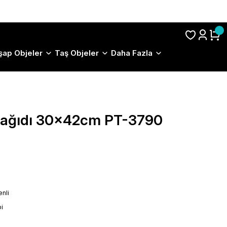
S.S.S.
şap Objeler
Taş Objeler
Daha Fazla
 Kağıdı 30x42cm PT-3790
nli
i