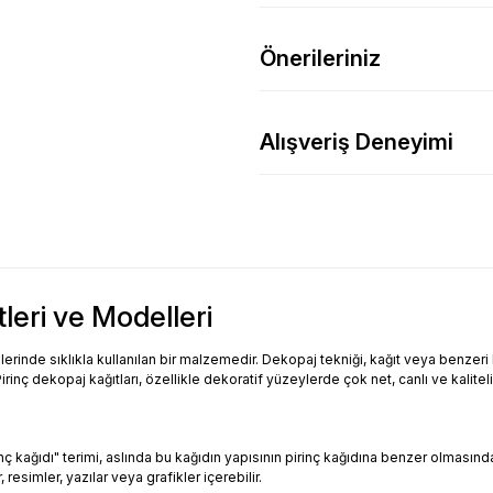
Önerileriniz
Alışveriş Deneyimi
tleri ve Modelleri
inde sıklıkla kullanılan bir malzemedir. Dekopaj tekniği, kağıt veya benzeri bi
Pirinç dekopaj kağıtları, özellikle dekoratif yüzeylerde çok net, canlı ve kalitel
Pirinç kağıdı" terimi, aslında bu kağıdın yapısının pirinç kağıdına benzer olması
resimler, yazılar veya grafikler içerebilir.