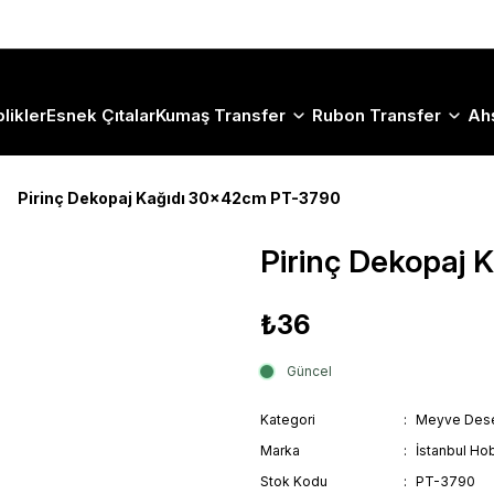
Size Özel "HG10" Koduyla Sepette Hemen %10 İndirimi Kaçırma
likler
Esnek Çıtalar
Kumaş Transfer
Rubon Transfer
Ah
Pirinç Dekopaj Kağıdı 30x42cm PT-3790
Pirinç Dekopaj
₺36
Güncel
Kategori
Meyve Dese
Marka
İstanbul Hob
Stok Kodu
PT-3790