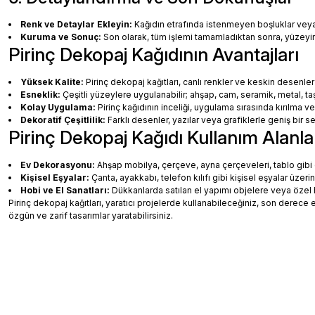
Renk ve Detaylar Ekleyin:
Kağıdın etrafında istenmeyen boşluklar veya ha
Kuruma ve Sonuç:
Son olarak, tüm işlemi tamamladıktan sonra, yüzey
Pirinç Dekopaj Kağıdının Avantajları
Yüksek Kalite:
Pirinç dekopaj kağıtları, canlı renkler ve keskin desenler
Esneklik:
Çeşitli yüzeylere uygulanabilir; ahşap, cam, seramik, metal, taş
Kolay Uygulama:
Pirinç kağıdının inceliği, uygulama sırasında kırılma v
Dekoratif Çeşitlilik:
Farklı desenler, yazılar veya grafiklerle geniş bir
Pirinç Dekopaj Kağıdı Kullanım Alanla
Ev Dekorasyonu:
Ahşap mobilya, çerçeve, ayna çerçeveleri, tablo gibi de
Kişisel Eşyalar:
Çanta, ayakkabı, telefon kılıfı gibi kişisel eşyalar üzeri
Hobi ve El Sanatları:
Dükkanlarda satılan el yapımı objelere veya özel 
Pirinç dekopaj kağıtları, yaratıcı projelerde kullanabileceğiniz, son dere
özgün ve zarif tasarımlar yaratabilirsiniz.