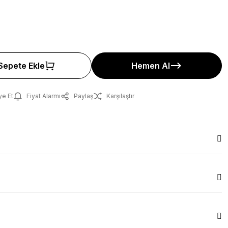
Sepete Ekle
Hemen Al
ye Et
Fiyat Alarmı
Paylaş
Karşılaştır