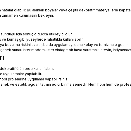
talar olabilir. Bu alanları boyalar veya çeşitli dekoratif materyallerle kapatabi
in tamamen kurumasını bekleyin.
 sunduğu için sonuç oldukça etkileyici olur.
 ve kumaş gibi yüzeylerde rahatlıkla kullanılabilir.
eya bozulma riskini azaltır, bu da uygulamayı daha kolay ve temiz hale getirir.
 seçenek sunar. İster modern, ister vintage bir hava yaratmak isteyin, ihtiyac
rı
koratif ürünlerde kullanılabilir.
ne uygulamalar yapılabilir.
hobi projelerine uygulama yapabilirsiniz.
ce esnek ve estetik açıdan tatmin edici bir malzemedir. Hem hobi hem de prof