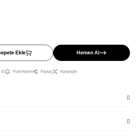
Sepete Ekle
Hemen Al
 Et
Fiyat Alarmı
Paylaş
Karşılaştır