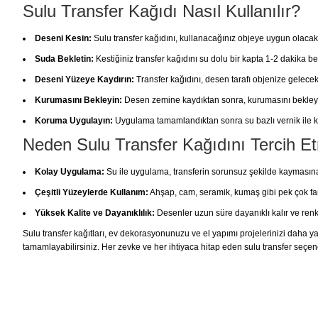
Sulu Transfer Kağıdı Nasıl Kullanılır?
Deseni Kesin:
Sulu transfer kağıdını, kullanacağınız objeye uygun olacak
Suda Bekletin:
Kestiğiniz transfer kağıdını su dolu bir kapta 1-2 dakika be
Deseni Yüzeye Kaydırın:
Transfer kağıdını, desen tarafı objenize gelecek
Kurumasını Bekleyin:
Desen zemine kaydıktan sonra, kurumasını bekley
Koruma Uygulayın:
Uygulama tamamlandıktan sonra su bazlı vernik ile ko
Neden Sulu Transfer Kağıdını Tercih Et
Kolay Uygulama:
Su ile uygulama, transferin sorunsuz şekilde kaymasına
Çeşitli Yüzeylerde Kullanım:
Ahşap, cam, seramik, kumaş gibi pek çok fark
Yüksek Kalite ve Dayanıklılık:
Desenler uzun süre dayanıklı kalır ve renk
Sulu transfer kağıtları, ev dekorasyonunuzu ve el yapımı projelerinizi daha yara
tamamlayabilirsiniz. Her zevke ve her ihtiyaca hitap eden sulu transfer seçene