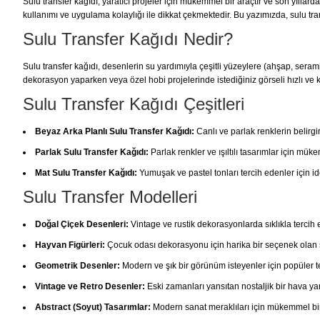
Sulu transfer kağıdı, yaratıcı projeler için mükemmel bir araçtır ve son yılla
kullanımı ve uygulama kolaylığı ile dikkat çekmektedir. Bu yazımızda, sulu tran
Sulu Transfer Kağıdı Nedir?
Sulu transfer kağıdı, desenlerin su yardımıyla çeşitli yüzeylere (ahşap, seram
dekorasyon yaparken veya özel hobi projelerinde istediğiniz görseli hızlı ve 
Sulu Transfer Kağıdı Çeşitleri
Beyaz Arka Planlı Sulu Transfer Kağıdı:
Canlı ve parlak renklerin belirg
Parlak Sulu Transfer Kağıdı:
Parlak renkler ve ışıltılı tasarımlar için müke
Mat Sulu Transfer Kağıdı:
Yumuşak ve pastel tonları tercih edenler için id
Sulu Transfer Modelleri
Doğal Çiçek Desenleri:
Vintage ve rustik dekorasyonlarda sıklıkla tercih
Hayvan Figürleri:
Çocuk odası dekorasyonu için harika bir seçenek olan s
Geometrik Desenler:
Modern ve şık bir görünüm isteyenler için popüler te
Vintage ve Retro Desenler:
Eski zamanları yansıtan nostaljik bir hava yar
Abstract (Soyut) Tasarımlar:
Modern sanat meraklıları için mükemmel bir 