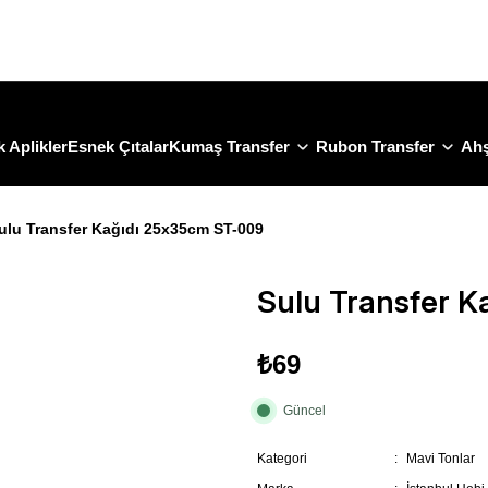
Size Özel "HG10" Koduyla Sepette Hemen %10 İndirimi Kaçırma
 Aplikler
Esnek Çıtalar
Kumaş Transfer
Rubon Transfer
Ahş
ulu Transfer Kağıdı 25x35cm ST-009
Sulu Transfer 
₺69
Güncel
Kategori
Mavi Tonlar