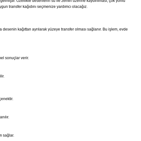
gelmiştir. Özellikle desenlerin su ile zemin üzerine kaydırılması, çok yönlü
 uygun transfer kağıdını seçmenize yardımcı olacağız.
da desenin kağıttan ayrılarak yüzeye transfer olması sağlanır. Bu işlem, evde
l sonuçlar verir.
ir.
enektir.
nılır.
m sağlar.