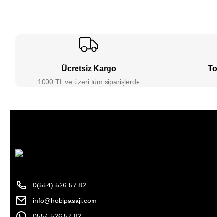
Ücretsiz Kargo
To
1000 TL ve üzeri tüm siparişlerde
0(554) 526 57 82
info@hobipasaji.com
0554 526 57 82