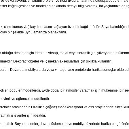
rda ev dekorasyonu, el yapımı projeler ve hobi uygulamalarında oldukça popüler hale 
sfer kağıdı çeşitleri ve modelleri hakkında detaylı bilgi vererek, ihtiyaçlarınıza en
ik, cam, kumaş vb.) kaydırılmasını sağlayan özel bir kağıt türüdür. Suya batırıldığın
kolay bir şekilde uygulamanıza olanak tanır.
in olduğu desenler için idealdir. Ahşap, metal veya seramik gibi yüzeylerde mükemme
mmeldir. Dekoratif objeler ve iç mekan aksesuarları için sıklıkla kullanılır.
ealdir. Duvarda, mobilyalarda veya vintage tarzı projelerde harika sonuçlar elde edil
 edilen popüler modellerdir. Evde doğal bir atmosfer yaratmak için mükemmel bir seç
evimli ve eğlenceli modellerdir.
rcihler arasındadır. Özellikle çağdaş ev dekorasyonu ve ofis projelerinde sıkça kulla
atmak isteyenler için idealdir.
tercihtir. Soyut desenler, duvar süslemeleri ve mobilya üzerinde harika bir görünü