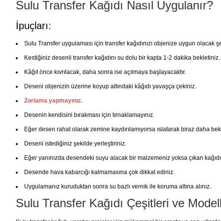
Sulu Transfer Kağıdı Nasıl Uygulanır?
İpuçları:
Sulu Transfer uygulaması için transfer kağıdınızı objenize uygun olacak şe
Kestiğiniz desenli transfer kağıdını su dolu bir kapta 1-2 dakika bekletiniz.
Kâğıt önce kıvrılacak, daha sonra ise açılmaya başlayacaktır.
Deseni objenizin üzerine koyup altındaki kâğıdı yavaşça çekiniz.
Zorlama yapmayınız.
Desenin kendisini bırakması için tırnaklamayınız.
Eğer desen rahat olarak zemine kaydırılamıyorsa ıslatarak biraz daha bekl
Deseni istediğiniz şekilde yerleştiriniz.
Eğer yanınızda desendeki suyu alacak bir malzemeniz yoksa çıkan kağıdı ka
Desende hava kabarcığı kalmamasına çok dikkat ediniz.
Uygulamanız kuruduktan sonra su bazlı vernik ile koruma altına alınız.
Sulu Transfer Kağıdı Çeşitleri ve Model