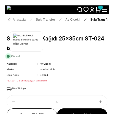
Size Özel "HG10" Koduyla Sepette Hemen %10 İndirimi Kaçırma
Anasayfa
Sulu Transfer
Ay Çiçekli
Sulu Transfer K
Sulu Transfer Kağıdı 25x35cm ST-024
₺69
Güncel
Kategori
Ay Çiçekli
Marka
İstanbul Hobi
Stok Kodu
ST-024
*13,10 TL den başlayan taksitlerle!
Tüm Türkiye