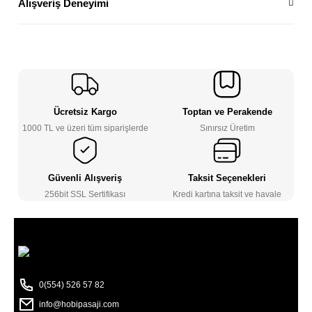
Alışveriş Deneyimi
Ücretsiz Kargo
Toptan ve Perakende
1000 TL ve üzeri tüm siparişlerde
Sınırsız Üretim
Güvenli Alışveriş
Taksit Seçenekleri
256bit SSL Sertifikası
Kredi kartına taksit ve havale
0(554) 526 57 82
info@hobipasaji.com