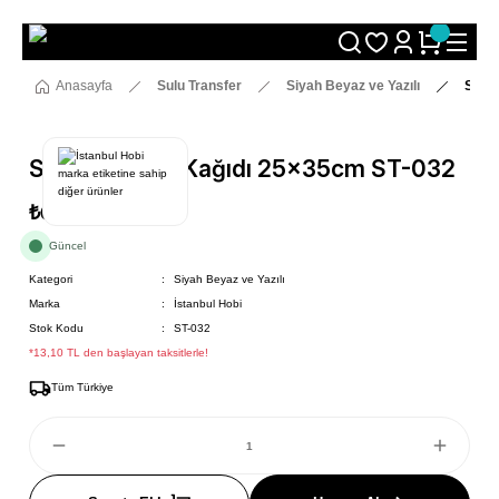
Size Özel "HG10" Koduyla Sepette Hemen %10 İndirimi Kaçırma
Anasayfa
Sulu Transfer
Siyah Beyaz ve Yazılı
Sulu 
Sulu Transfer Kağıdı 25x35cm ST-032
₺69
Güncel
Kategori
Siyah Beyaz ve Yazılı
Marka
İstanbul Hobi
Stok Kodu
ST-032
*13,10 TL den başlayan taksitlerle!
Tüm Türkiye