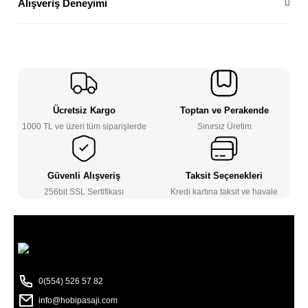
Alışveriş Deneyimi
Ücretsiz Kargo
Toptan ve Perakende
1000 TL ve üzeri tüm siparişlerde
Sınırsız Üretim
Güvenli Alışveriş
Taksit Seçenekleri
256bit SSL Sertifikası
Kredi kartına taksit ve havale
0(554) 526 57 82
info@hobipasaji.com