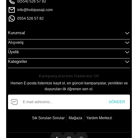
0(554) 526 57 82
info@hobipasaji.com
0554 526 57 82
Kurumsal
Alışveriş
Üyelik
Kategoriler
Kampanyalardan Haberdar Ol!
Hemen E-posta listemize kayıt ol, en güncel kampanyalar, yenilikler ve
duyuruları ilk öğrenen sen ol.
GÖNDER
Sık Sorulan Sorular
Mağaza
Yardım Merkezi