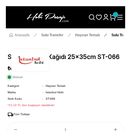
Size Özel "HG10" Koduyla Sepette Hemen %10 İndirimi Kaçırma
Anasayfa
Sulu Transfer
Hayvan Temalı
Sulu Transf
Sulu Transfer Kağıdı 25x35cm ST-066
₺69
Güncel
Kategori
Hayvan Temalı
Marka
İstanbul Hobi
Stok Kodu
ST-066
*13,10 TL den başlayan taksitlerle!
Tüm Türkiye