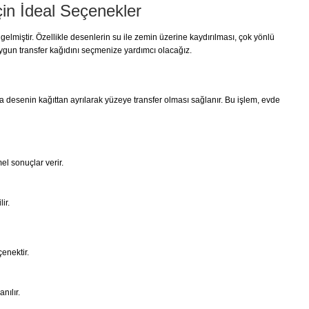
çin İdeal Seçenekler
gelmiştir. Özellikle desenlerin su ile zemin üzerine kaydırılması, çok yönlü
 uygun transfer kağıdını seçmenize yardımcı olacağız.
da desenin kağıttan ayrılarak yüzeye transfer olması sağlanır. Bu işlem, evde
l sonuçlar verir.
ir.
enektir.
nılır.