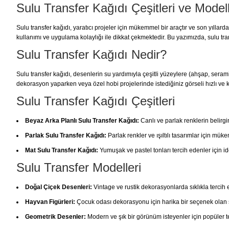
Sulu Transfer Kağıdı Çeşitleri ve Model
Sulu transfer kağıdı, yaratıcı projeler için mükemmel bir araçtır ve son yılla
kullanımı ve uygulama kolaylığı ile dikkat çekmektedir. Bu yazımızda, sulu tran
Sulu Transfer Kağıdı Nedir?
Sulu transfer kağıdı, desenlerin su yardımıyla çeşitli yüzeylere (ahşap, seram
dekorasyon yaparken veya özel hobi projelerinde istediğiniz görseli hızlı ve 
Sulu Transfer Kağıdı Çeşitleri
Beyaz Arka Planlı Sulu Transfer Kağıdı:
Canlı ve parlak renklerin belirg
Parlak Sulu Transfer Kağıdı:
Parlak renkler ve ışıltılı tasarımlar için müke
Mat Sulu Transfer Kağıdı:
Yumuşak ve pastel tonları tercih edenler için id
Sulu Transfer Modelleri
Doğal Çiçek Desenleri:
Vintage ve rustik dekorasyonlarda sıklıkla tercih
Hayvan Figürleri:
Çocuk odası dekorasyonu için harika bir seçenek olan s
Geometrik Desenler:
Modern ve şık bir görünüm isteyenler için popüler te