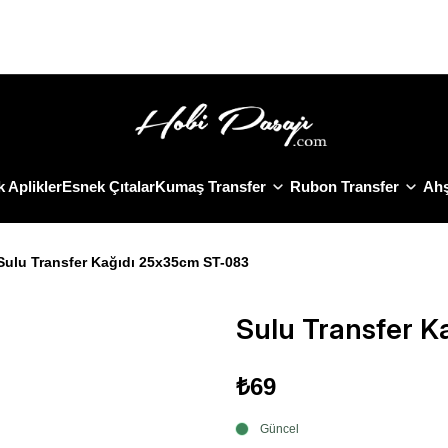
Size Özel "HG10" Koduyla Sepette Hemen %10 İndirimi Kaçırma
 Aplikler
Esnek Çıtalar
Kumaş Transfer
Rubon Transfer
Ahş
Sulu Transfer Kağıdı 25x35cm ST-083
Sulu Transfer 
₺69
Güncel