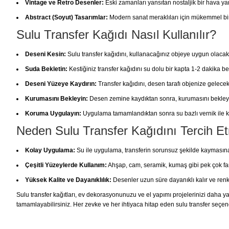
Vintage ve Retro Desenler:
Eski zamanları yansıtan nostaljik bir hava yar
Abstract (Soyut) Tasarımlar:
Modern sanat meraklıları için mükemmel bir 
Sulu Transfer Kağıdı Nasıl Kullanılır?
Deseni Kesin:
Sulu transfer kağıdını, kullanacağınız objeye uygun olacak
Suda Bekletin:
Kestiğiniz transfer kağıdını su dolu bir kapta 1-2 dakika be
Deseni Yüzeye Kaydırın:
Transfer kağıdını, desen tarafı objenize gelecek
Kurumasını Bekleyin:
Desen zemine kaydıktan sonra, kurumasını bekley
Koruma Uygulayın:
Uygulama tamamlandıktan sonra su bazlı vernik ile ko
Neden Sulu Transfer Kağıdını Tercih Et
Kolay Uygulama:
Su ile uygulama, transferin sorunsuz şekilde kaymasına
Çeşitli Yüzeylerde Kullanım:
Ahşap, cam, seramik, kumaş gibi pek çok fark
Yüksek Kalite ve Dayanıklılık:
Desenler uzun süre dayanıklı kalır ve renk
Sulu transfer kağıtları, ev dekorasyonunuzu ve el yapımı projelerinizi daha yara
tamamlayabilirsiniz. Her zevke ve her ihtiyaca hitap eden sulu transfer seçene