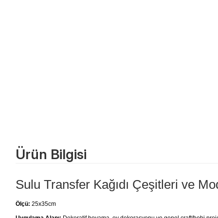
Ürün Bilgisi
Sulu Transfer Kağıdı Çeşitleri ve Mod
Ölçü:
25x35cm
Uygulama Alanı:
Dekoratif boyama, ev dekorasyonu ve genel craft/hobi projele