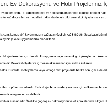
leri: Ev Dekorasyonu ve Hobi Projeleriniz İ
rda ev dekorasyonu, el yapımı projeler ve hobi uygulamalarında oldukça popüler hale 
sfer kağıdı çeşitleri ve modelleri hakkında detaylı bilgi vererek, ihtiyaçlarınıza en
ik, cam, kumaş vb.) kaydırılmasını sağlayan özel bir kağıt türüdür. Suya batırıldığın
kolay bir şekilde uygulamanıza olanak tanır.
in olduğu desenler için idealdir. Ahşap, metal veya seramik gibi yüzeylerde mükemme
mmeldir. Dekoratif objeler ve iç mekan aksesuarları için sıklıkla kullanılır.
ealdir. Duvarda, mobilyalarda veya vintage tarzı projelerde harika sonuçlar elde edil
 edilen popüler modellerdir. Evde doğal bir atmosfer yaratmak için mükemmel bir seç
evimli ve eğlenceli modellerdir.
rcihler arasındadır. Özellikle çağdaş ev dekorasyonu ve ofis projelerinde sıkça kulla