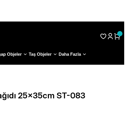
S.S.S.
ap Objeler
Taş Objeler
Daha Fazla
Kağıdı 25x35cm ST-083