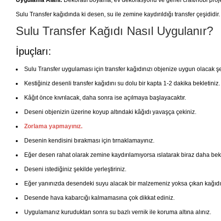
Sulu Transfer kağıdında ki desen, su ile zemine kaydırıldığı transfer çeşididir.
Sulu Transfer Kağıdı Nasıl Uygulanır?
İpuçları:
Sulu Transfer uygulaması için transfer kağıdınızı objenize uygun olacak şe
Kestiğiniz desenli transfer kağıdını su dolu bir kapta 1-2 dakika bekletiniz.
Kâğıt önce kıvrılacak, daha sonra ise açılmaya başlayacaktır.
Deseni objenizin üzerine koyup altındaki kâğıdı yavaşça çekiniz.
Zorlama yapmayınız.
Desenin kendisini bırakması için tırnaklamayınız.
Eğer desen rahat olarak zemine kaydırılamıyorsa ıslatarak biraz daha bekl
Deseni istediğiniz şekilde yerleştiriniz.
Eğer yanınızda desendeki suyu alacak bir malzemeniz yoksa çıkan kağıdı ka
Desende hava kabarcığı kalmamasına çok dikkat ediniz.
Uygulamanız kuruduktan sonra su bazlı vernik ile koruma altına alınız.