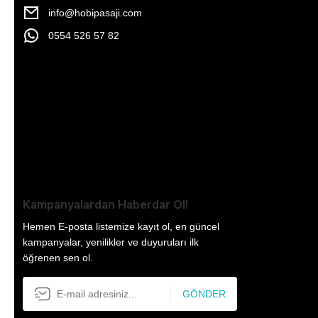
info@hobipasaji.com
0554 526 57 82
Kampanyalardan Haberdar Ol!
Hemen E-posta listemize kayıt ol, en güncel
kampanyalar, yenilikler ve duyuruları ilk
öğrenen sen ol.
GÖNDER