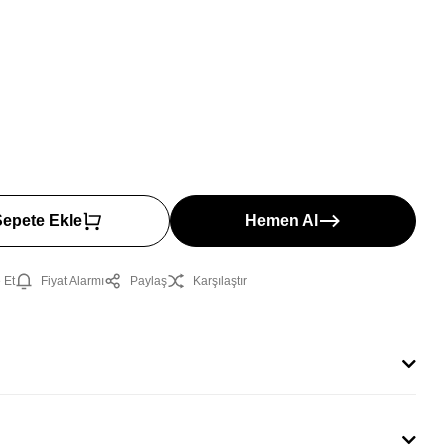
Sepete Ekle
Hemen Al
 Et
Fiyat Alarmı
Paylaş
Karşılaştır