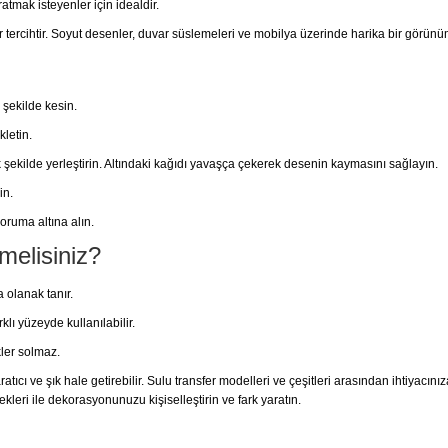
atmak isteyenler için idealdir.
tercihtir. Soyut desenler, duvar süslemeleri ve mobilya üzerinde harika bir görünü
 şekilde kesin.
kletin.
 şekilde yerleştirin. Altındaki kağıdı yavaşça çekerek desenin kaymasını sağlayın.
in.
ruma altına alın.
melisiniz?
 olanak tanır.
lı yüzeyde kullanılabilir.
ler solmaz.
tıcı ve şık hale getirebilir. Sulu transfer modelleri ve çeşitleri arasından ihtiyacını
kleri ile dekorasyonunuzu kişiselleştirin ve fark yaratın.