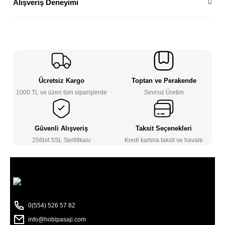
Alışveriş Deneyimi
Ücretsiz Kargo
Toptan ve Perakende
1000 TL ve üzeri tüm siparişlerde
Sınırsız Üretim
Güvenli Alışveriş
Taksit Seçenekleri
256bit SSL Sertifikası
Kredi kartına taksit ve havale
0(554) 526 57 82
info@hobipasaji.com