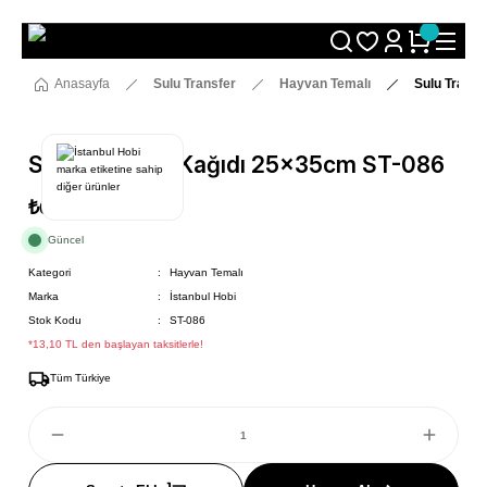
Size Özel "HG10" Koduyla Sepette Hemen %10 İndirimi Kaçırma
Anasayfa
Sulu Transfer
Hayvan Temalı
Sulu Transf
Sulu Transfer Kağıdı 25x35cm ST-086
₺69
Güncel
Kategori
Hayvan Temalı
Marka
İstanbul Hobi
Stok Kodu
ST-086
*13,10 TL den başlayan taksitlerle!
Tüm Türkiye