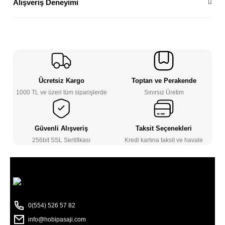
Alışveriş Deneyimi
Ücretsiz Kargo
Toptan ve Perakende
1000 TL ve üzeri tüm siparişlerde
Sınırsız Üretim
Güvenli Alışveriş
Taksit Seçenekleri
256bit SSL Sertifikası
Kredi kartına taksit ve havale
0(554) 526 57 82
info@hobipasaji.com