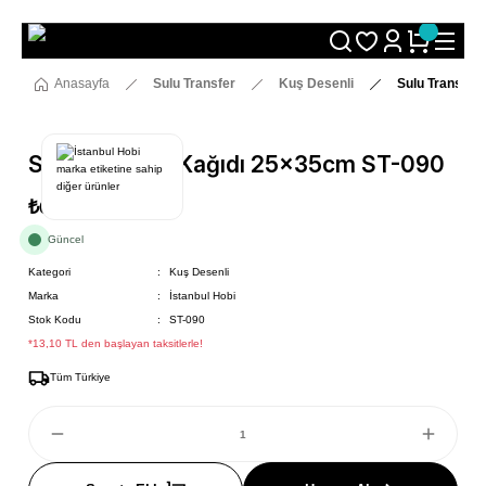
Size Özel "HG10" Koduyla Sepette Hemen %10 İndirimi Kaçırma
Anasayfa
Sulu Transfer
Kuş Desenli
Sulu Transfer
Sulu Transfer Kağıdı 25x35cm ST-090
₺69
Güncel
Kategori
Kuş Desenli
Marka
İstanbul Hobi
Stok Kodu
ST-090
*13,10 TL den başlayan taksitlerle!
Tüm Türkiye