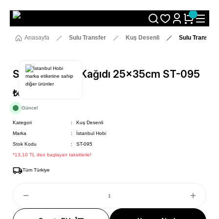
Size Özel "HG10" Koduyla Sepette Hemen %10 İndirimi Kaçırma
Anasayfa
Sulu Transfer
Kuş Desenli
Sulu Transfer
Sulu Transfer Kağıdı 25x35cm ST-095
₺69
Güncel
Kategori
Kuş Desenli
Marka
İstanbul Hobi
Stok Kodu
ST-095
*13,10 TL den başlayan taksitlerle!
Tüm Türkiye