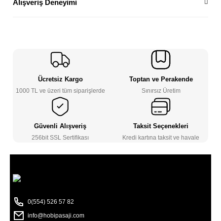
Alışveriş Deneyimi
Ücretsiz Kargo
Toptan ve Perakende
1000 TL ve üzeri tüm siparişlerde
Sınırsız Üretim
Güvenli Alışveriş
Taksit Seçenekleri
256bit SSL Sertifikası
Kredi kartına taksit ve havale
0(554) 526 57 82
info@hobipasaji.com