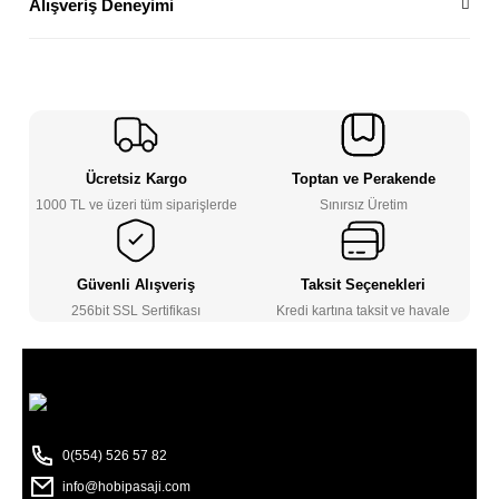
Alışveriş Deneyimi
Ücretsiz Kargo
Toptan ve Perakende
1000 TL ve üzeri tüm siparişlerde
Sınırsız Üretim
Güvenli Alışveriş
Taksit Seçenekleri
256bit SSL Sertifikası
Kredi kartına taksit ve havale
0(554) 526 57 82
info@hobipasaji.com