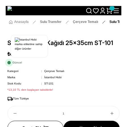
Size Özel "HG10" Koduyla Sepette Hemen %10 İndirimi Kaçırma
Anasayfa
Sulu Transfer
Çerçeve Temalı
Sulu Trans
Sulu Transfer Kağıdı 25x35cm ST-101
₺69
Güncel
Kategori
Çerçeve Temalı
Marka
İstanbul Hobi
Stok Kodu
ST-101
*13,10 TL den başlayan taksitlerle!
Tüm Türkiye