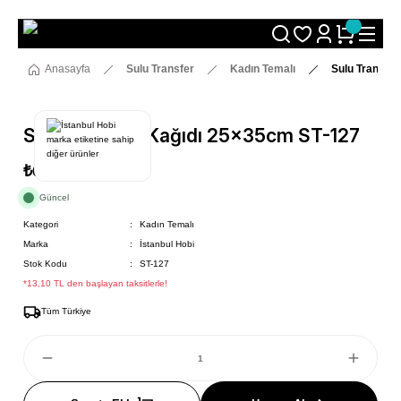
Size Özel "HG10" Koduyla Sepette Hemen %10 İndirimi Kaçırma
Anasayfa
Sulu Transfer
Kadın Temalı
Sulu Transfe
Sulu Transfer Kağıdı 25x35cm ST-127
₺69
Güncel
Kategori
Kadın Temalı
Marka
İstanbul Hobi
Stok Kodu
ST-127
*13,10 TL den başlayan taksitlerle!
Tüm Türkiye