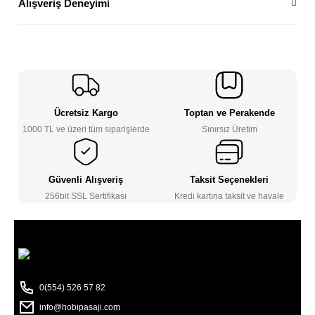
Alışveriş Deneyimi
Ücretsiz Kargo
Toptan ve Perakende
1000 TL ve üzeri tüm siparişlerde
Sınırsız Üretim
Güvenli Alışveriş
Taksit Seçenekleri
256bit SSL Sertifikası
Kredi kartına taksit ve havale
0(554) 526 57 82
info@hobipasaji.com