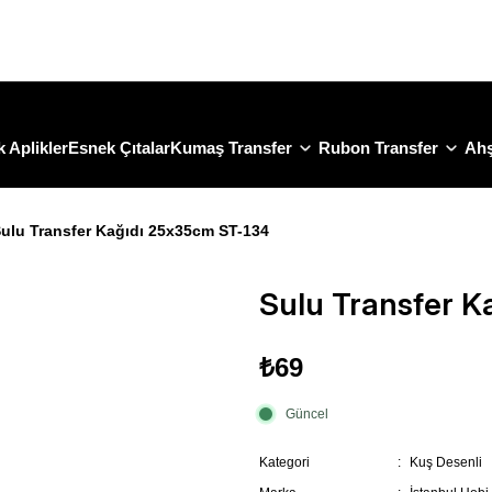
Size Özel "HG10" Koduyla Sepette Hemen %10 İndirimi Kaçırma
 Aplikler
Esnek Çıtalar
Kumaş Transfer
Rubon Transfer
Ahş
ulu Transfer Kağıdı 25x35cm ST-134
Sulu Transfer 
₺69
Güncel
Kategori
Kuş Desenli