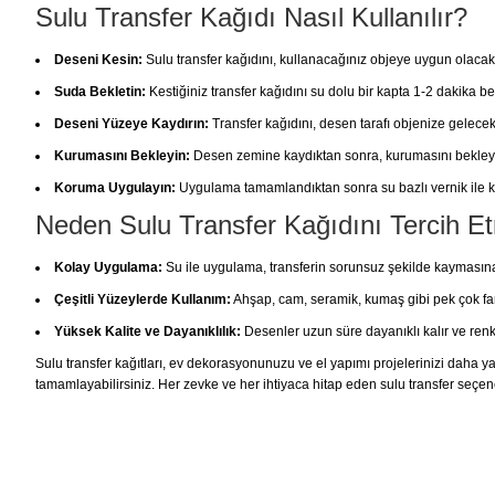
Sulu Transfer Kağıdı Nasıl Kullanılır?
Deseni Kesin:
Sulu transfer kağıdını, kullanacağınız objeye uygun olacak
Suda Bekletin:
Kestiğiniz transfer kağıdını su dolu bir kapta 1-2 dakika be
Deseni Yüzeye Kaydırın:
Transfer kağıdını, desen tarafı objenize gelecek
Kurumasını Bekleyin:
Desen zemine kaydıktan sonra, kurumasını bekley
Koruma Uygulayın:
Uygulama tamamlandıktan sonra su bazlı vernik ile ko
Neden Sulu Transfer Kağıdını Tercih Et
Kolay Uygulama:
Su ile uygulama, transferin sorunsuz şekilde kaymasına
Çeşitli Yüzeylerde Kullanım:
Ahşap, cam, seramik, kumaş gibi pek çok fark
Yüksek Kalite ve Dayanıklılık:
Desenler uzun süre dayanıklı kalır ve renk
Sulu transfer kağıtları, ev dekorasyonunuzu ve el yapımı projelerinizi daha yara
tamamlayabilirsiniz. Her zevke ve her ihtiyaca hitap eden sulu transfer seçene