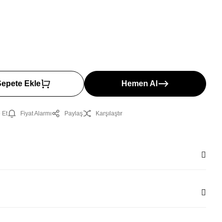
Sepete Ekle
Hemen Al
 Et
Fiyat Alarmı
Paylaş
Karşılaştır