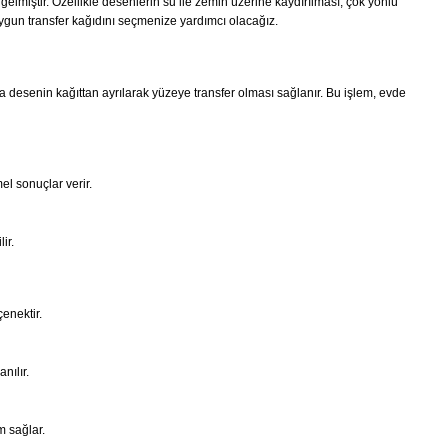
gelmiştir. Özellikle desenlerin su ile zemin üzerine kaydırılması, çok yönlü
 uygun transfer kağıdını seçmenize yardımcı olacağız.
da desenin kağıttan ayrılarak yüzeye transfer olması sağlanır. Bu işlem, evde
l sonuçlar verir.
ir.
enektir.
nılır.
m sağlar.