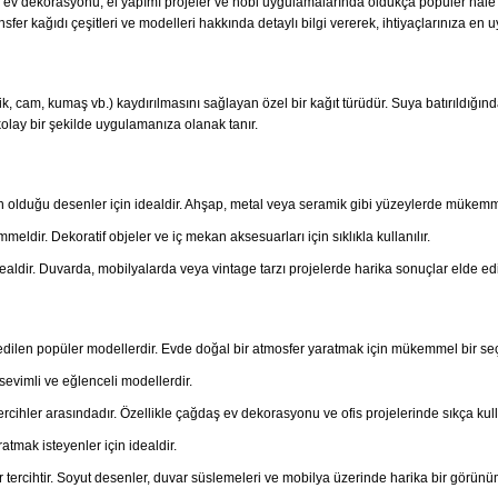
rda ev dekorasyonu, el yapımı projeler ve hobi uygulamalarında oldukça popüler hale 
sfer kağıdı çeşitleri ve modelleri hakkında detaylı bilgi vererek, ihtiyaçlarınıza en
ik, cam, kumaş vb.) kaydırılmasını sağlayan özel bir kağıt türüdür. Suya batırıldığın
kolay bir şekilde uygulamanıza olanak tanır.
in olduğu desenler için idealdir. Ahşap, metal veya seramik gibi yüzeylerde mükemme
mmeldir. Dekoratif objeler ve iç mekan aksesuarları için sıklıkla kullanılır.
ealdir. Duvarda, mobilyalarda veya vintage tarzı projelerde harika sonuçlar elde edil
 edilen popüler modellerdir. Evde doğal bir atmosfer yaratmak için mükemmel bir seç
evimli ve eğlenceli modellerdir.
rcihler arasındadır. Özellikle çağdaş ev dekorasyonu ve ofis projelerinde sıkça kulla
atmak isteyenler için idealdir.
tercihtir. Soyut desenler, duvar süslemeleri ve mobilya üzerinde harika bir görünü