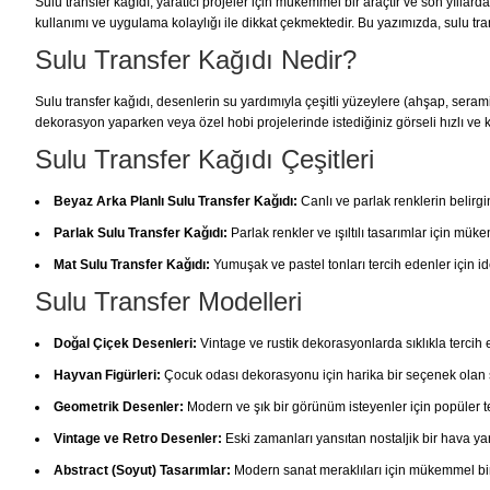
Sulu transfer kağıdı, yaratıcı projeler için mükemmel bir araçtır ve son yılla
kullanımı ve uygulama kolaylığı ile dikkat çekmektedir. Bu yazımızda, sulu tran
Sulu Transfer Kağıdı Nedir?
Sulu transfer kağıdı, desenlerin su yardımıyla çeşitli yüzeylere (ahşap, seram
dekorasyon yaparken veya özel hobi projelerinde istediğiniz görseli hızlı ve 
Sulu Transfer Kağıdı Çeşitleri
Beyaz Arka Planlı Sulu Transfer Kağıdı:
Canlı ve parlak renklerin belirg
Parlak Sulu Transfer Kağıdı:
Parlak renkler ve ışıltılı tasarımlar için müke
Mat Sulu Transfer Kağıdı:
Yumuşak ve pastel tonları tercih edenler için id
Sulu Transfer Modelleri
Doğal Çiçek Desenleri:
Vintage ve rustik dekorasyonlarda sıklıkla tercih
Hayvan Figürleri:
Çocuk odası dekorasyonu için harika bir seçenek olan s
Geometrik Desenler:
Modern ve şık bir görünüm isteyenler için popüler te
Vintage ve Retro Desenler:
Eski zamanları yansıtan nostaljik bir hava yar
Abstract (Soyut) Tasarımlar:
Modern sanat meraklıları için mükemmel bir 