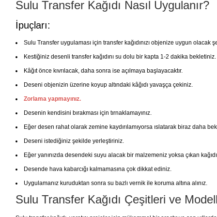
Sulu Transfer Kağıdı Nasıl Uygulanır?
İpuçları:
Sulu Transfer uygulaması için transfer kağıdınızı objenize uygun olacak şe
Kestiğiniz desenli transfer kağıdını su dolu bir kapta 1-2 dakika bekletiniz.
Kâğıt önce kıvrılacak, daha sonra ise açılmaya başlayacaktır.
Deseni objenizin üzerine koyup altındaki kâğıdı yavaşça çekiniz.
Zorlama yapmayınız.
Desenin kendisini bırakması için tırnaklamayınız.
Eğer desen rahat olarak zemine kaydırılamıyorsa ıslatarak biraz daha bekl
Deseni istediğiniz şekilde yerleştiriniz.
Eğer yanınızda desendeki suyu alacak bir malzemeniz yoksa çıkan kağıdı ka
Desende hava kabarcığı kalmamasına çok dikkat ediniz.
Uygulamanız kuruduktan sonra su bazlı vernik ile koruma altına alınız.
Sulu Transfer Kağıdı Çeşitleri ve Model