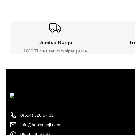
Ücretsiz Kargo
To
1000 TL ve üzeri tüm siparişlerde
0(554) 526 57 82
info@hobipasaji.com
0554 526 57 82