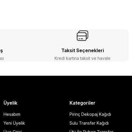
iş
Taksit Seçenekleri
ası
Kredi kartına taksit ve havale
Üyelik
Kategoriler
Hesabım
Pirinç Dekopaj Kağıdı
Yeni Üyelik
Sulu Transfer Kağıdı
Üye Girişi
Ütü İle Rubon Transfer