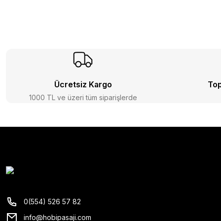
Ücretsiz Kargo
Top
1000 TL ve üzeri tüm siparişlerde
0(554) 526 57 82
info@hobipasaji.com