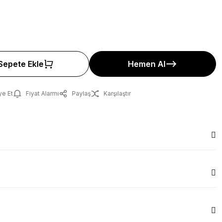
Sepete Ekle
Hemen Al
ye Et
Fiyat Alarmı
Paylaş
Karşılaştır