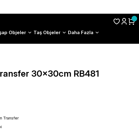
S.S.S.
şap Objeler
Taş Objeler
Daha Fazla
 Transfer 30x30cm RB481
on Transfer
i