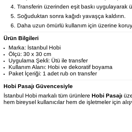
4.
Transferin üzerinden eşit baskı uygulayarak ü
5.
Soğuduktan sonra kağıdı yavaşça kaldırın.
6.
Daha uzun ömürlü kullanım için üzerine koruy
Ürün Bilgileri
Marka: İstanbul Hobi
Ölçü: 30 x 30 cm
Uygulama Şekli: Ütü ile transfer
Kullanım Alanı: Hobi ve dekoratif boyama
Paket İçeriği: 1 adet rub on transfer
Hobi Pasajı Güvencesiyle
İstanbul Hobi markalı tüm ürünlere
Hobi Pasajı
üze
hem bireysel kullanıcılar hem de işletmeler için alı