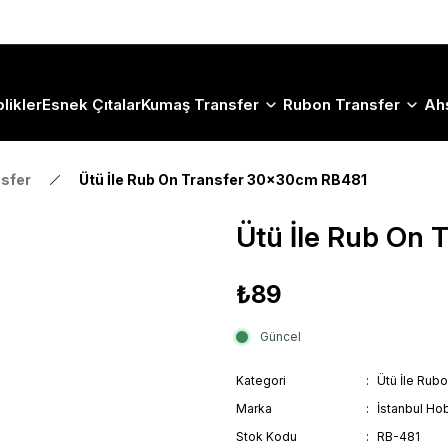
Size Özel "HG10" Koduyla Sepette Hemen %10 İndirimi Kaçırma
likler
Esnek Çıtalar
Kumaş Transfer
Rubon Transfer
Ah
nsfer
Ütü İle Rub On Transfer 30x30cm RB481
Ütü İle Rub On
₺89
Güncel
Kategori
Ütü İle Rub
Marka
İstanbul Hob
Stok Kodu
RB-481