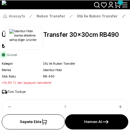
Size Özel "HG10" Koduyla Sepette Hemen %10 İndirimi Kaçırma
Anasayfa
Rubon Transfer
Ütü İle Rubon Transfer
Ütü İle Rub On Transfer 30x30cm RB490
₺89
Güncel
Kategori
Ütü İle Rubon Transfer
Marka
İstanbul Hobi
Stok Kodu
RB-490
*16,89 TL den başlayan taksitlerle!
Tüm Türkiye
Sepete Ekle
Hemen Al