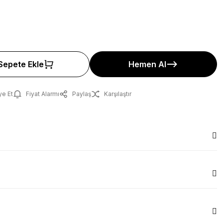
Sepete Ekle
Hemen Al
ye Et
Fiyat Alarmı
Paylaş
Karşılaştır