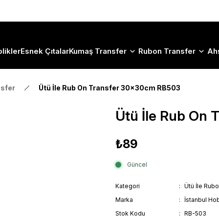
Size Özel "HG10" Koduyla Sepette Hemen %10 İndirimi Kaçırma
likler
Esnek Çıtalar
Kumaş Transfer
Rubon Transfer
Ah
nsfer
Ütü İle Rub On Transfer 30x30cm RB503
Ütü İle Rub On
₺89
Güncel
Kategori
Ütü İle Rub
Marka
İstanbul Hob
Stok Kodu
RB-503