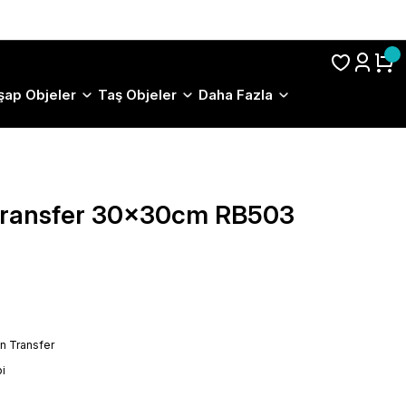
S.S.S.
şap Objeler
Taş Objeler
Daha Fazla
 Transfer 30x30cm RB503
on Transfer
i