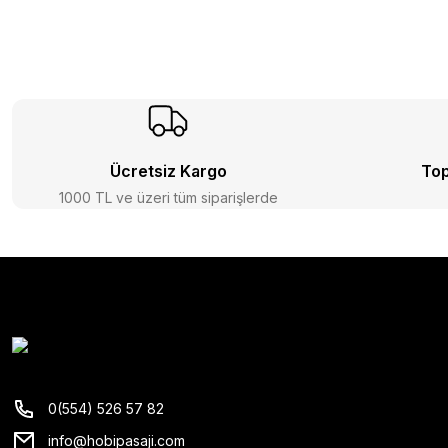
Ücretsiz Kargo
Top
1000 TL ve üzeri tüm siparişlerde
0(554) 526 57 82
info@hobipasaji.com