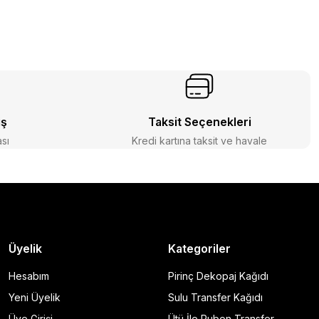
iş
Taksit Seçenekleri
ası
Kredi kartına taksit ve havale
Üyelik
Kategoriler
Hesabım
Pirinç Dekopaj Kağıdı
Yeni Üyelik
Sulu Transfer Kağıdı
Üye Girişi
Ütü İle Rubon Transfer