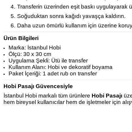
4.
Transferin üzerinden eşit baskı uygulayarak ü
5.
Soğuduktan sonra kağıdı yavaşça kaldırın.
6.
Daha uzun ömürlü kullanım için üzerine koruy
Ürün Bilgileri
Marka: İstanbul Hobi
Ölçü: 30 x 30 cm
Uygulama Şekli: Ütü ile transfer
Kullanım Alanı: Hobi ve dekoratif boyama
Paket İçeriği: 1 adet rub on transfer
Hobi Pasajı Güvencesiyle
İstanbul Hobi markalı tüm ürünlere
Hobi Pasajı
üze
hem bireysel kullanıcılar hem de işletmeler için alı