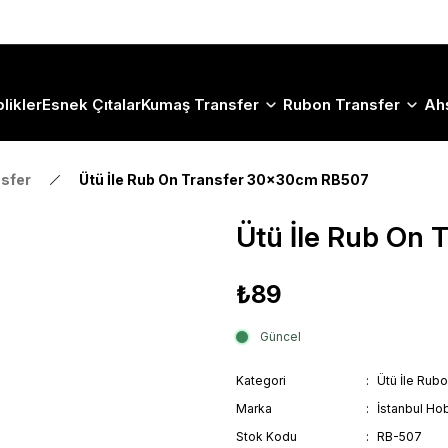
Size Özel "HG10" Koduyla Sepette Hemen %10 İndirimi Kaçırma
likler
Esnek Çıtalar
Kumaş Transfer
Rubon Transfer
Ah
nsfer
Ütü İle Rub On Transfer 30x30cm RB507
Ütü İle Rub On
₺89
Güncel
Kategori
Ütü İle Rub
Marka
İstanbul Hob
Stok Kodu
RB-507