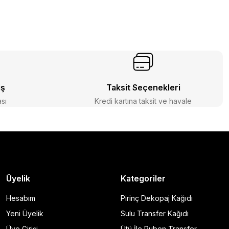
iş
Taksit Seçenekleri
ası
Kredi kartına taksit ve havale
Üyelik
Kategoriler
Hesabım
Pirinç Dekopaj Kağıdı
Yeni Üyelik
Sulu Transfer Kağıdı
Üye Girişi
Ütü İle Rubon Transfer