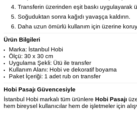
4.
Transferin üzerinden eşit baskı uygulayarak ü
5.
Soğuduktan sonra kağıdı yavaşça kaldırın.
6.
Daha uzun ömürlü kullanım için üzerine koruy
Ürün Bilgileri
Marka: İstanbul Hobi
Ölçü: 30 x 30 cm
Uygulama Şekli: Ütü ile transfer
Kullanım Alanı: Hobi ve dekoratif boyama
Paket İçeriği: 1 adet rub on transfer
Hobi Pasajı Güvencesiyle
İstanbul Hobi markalı tüm ürünlere
Hobi Pasajı
üze
hem bireysel kullanıcılar hem de işletmeler için alı