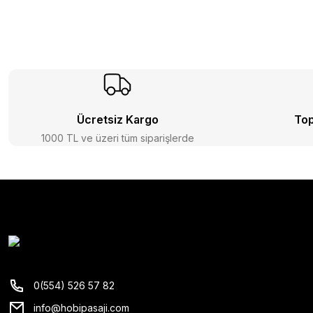
Ücretsiz Kargo
Top
1000 TL ve üzeri tüm siparişlerde
0(554) 526 57 82
info@hobipasaji.com