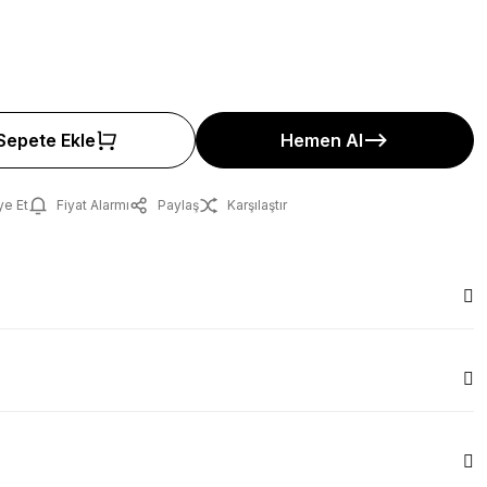
Sepete Ekle
Hemen Al
ye Et
Fiyat Alarmı
Paylaş
Karşılaştır