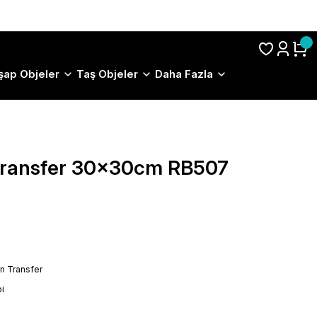
S.S.S.
şap Objeler
Taş Objeler
Daha Fazla
 Transfer 30x30cm RB507
on Transfer
i