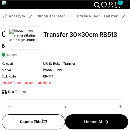
Size Özel "HG10" Koduyla Sepette Hemen %10 İndirimi Kaçırma
Anasayfa
Rubon Transfer
Ütü İle Rubon Transfer
Ütü İle Rub On Transfer 30x30cm RB513
₺89
Güncel
Kategori
Ütü İle Rubon Transfer
Marka
İstanbul Hobi
Stok Kodu
RB-513
*16,89 TL den başlayan taksitlerle!
Tüm Türkiye
Sepete Ekle
Hemen Al