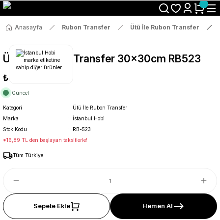
Size Özel "HG10" Koduyla Sepette Hemen %10 İndirimi Kaçırma
Anasayfa
Rubon Transfer
Ütü İle Rubon Transfer
Ütü İle Rub On Transfer 30x30cm RB523
₺89
Güncel
Kategori
Ütü İle Rubon Transfer
Marka
İstanbul Hobi
Stok Kodu
RB-523
*16,89 TL den başlayan taksitlerle!
Tüm Türkiye
Sepete Ekle
Hemen Al