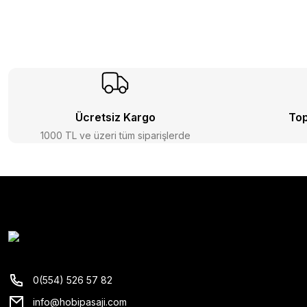
Ücretsiz Kargo
Top
1000 TL ve üzeri tüm siparişlerde
0(554) 526 57 82
info@hobipasaji.com