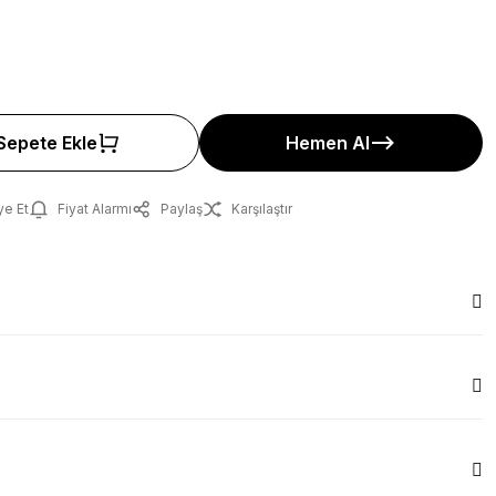
Sepete Ekle
Hemen Al
ye Et
Fiyat Alarmı
Paylaş
Karşılaştır