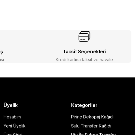
iş
Taksit Seçenekleri
ası
Kredi kartına taksit ve havale
Üyelik
Kategoriler
Hesabım
Pirinç Dekopaj Kağıdı
Yeni Üyelik
Sulu Transfer Kağıdı
Üye Girişi
Ütü İle Rubon Transfer