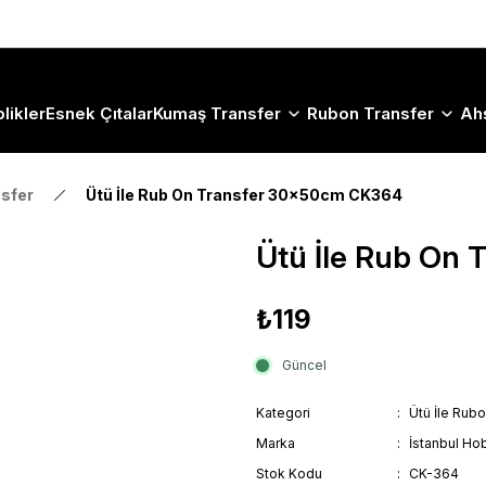
Size Özel "HG10" Koduyla Sepette Hemen %10 İndirimi Kaçırma
likler
Esnek Çıtalar
Kumaş Transfer
Rubon Transfer
Ah
nsfer
Ütü İle Rub On Transfer 30x50cm CK364
Ütü İle Rub On
₺119
Güncel
Kategori
Ütü İle Rub
Marka
İstanbul Hob
Stok Kodu
CK-364