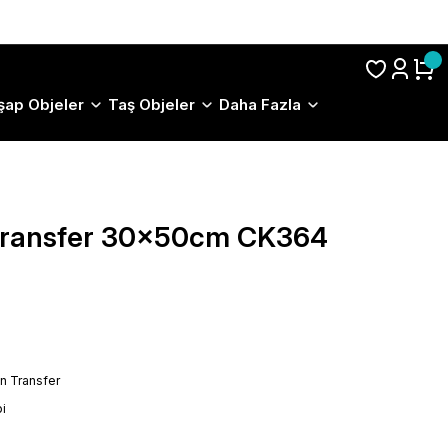
S.S.S.
şap Objeler
Taş Objeler
Daha Fazla
 Transfer 30x50cm CK364
on Transfer
i