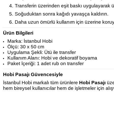
4.
Transferin üzerinden eşit baskı uygulayarak ü
5.
Soğuduktan sonra kağıdı yavaşça kaldırın.
6.
Daha uzun ömürlü kullanım için üzerine koruy
Ürün Bilgileri
Marka: İstanbul Hobi
Ölçü: 30 x 50 cm
Uygulama Şekli: Ütü ile transfer
Kullanım Alanı: Hobi ve dekoratif boyama
Paket İçeriği: 1 adet rub on transfer
Hobi Pasajı Güvencesiyle
İstanbul Hobi markalı tüm ürünlere
Hobi Pasajı
üze
hem bireysel kullanıcılar hem de işletmeler için alı