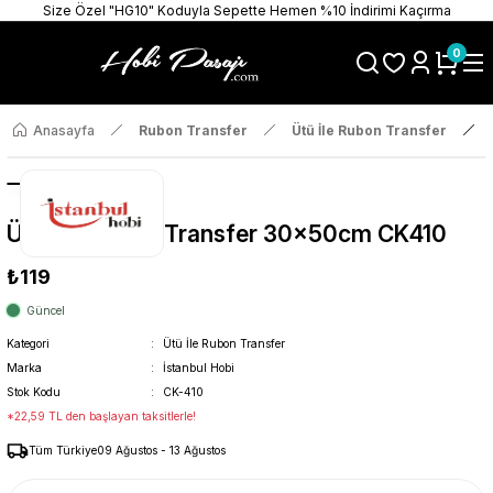
Size Özel "HG10" Koduyla Sepette Hemen %10 İndirimi Kaçırma
0
Anasayfa
Rubon Transfer
Ütü İle Rubon Transfer
Ütü İle Rub On Transfer 30x50cm CK410
₺119
Güncel
Kategori
Ütü İle Rubon Transfer
Marka
İstanbul Hobi
Stok Kodu
CK-410
*22,59 TL den başlayan taksitlerle!
Tüm Türkiye
09 Ağustos - 13 Ağustos