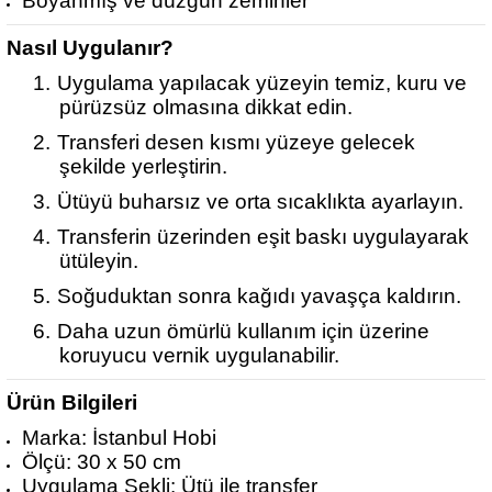
Boyanmış ve düzgün zeminler
Nasıl Uygulanır?
1.
Uygulama yapılacak yüzeyin temiz, kuru ve
pürüzsüz olmasına dikkat edin.
2.
Transferi desen kısmı yüzeye gelecek
şekilde yerleştirin.
3.
Ütüyü buharsız ve orta sıcaklıkta ayarlayın.
4.
Transferin üzerinden eşit baskı uygulayarak
ütüleyin.
5.
Soğuduktan sonra kağıdı yavaşça kaldırın.
6.
Daha uzun ömürlü kullanım için üzerine
koruyucu vernik uygulanabilir.
Ürün Bilgileri
Marka: İstanbul Hobi
Ölçü: 30 x 50 cm
Uygulama Şekli: Ütü ile transfer