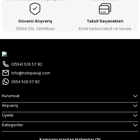
Güvenli Alışveriş
Taksit Seçenekleri
256bit SSL Sertifikası
Kredi kartına taksit ve havale
0(554) 526 57 82
info@hobipasaji.com
0554 526 57 82
Kurumsal
Alışveriş
Üyelik
Kategoriler
Kampanyalardan Haberdar Ol!