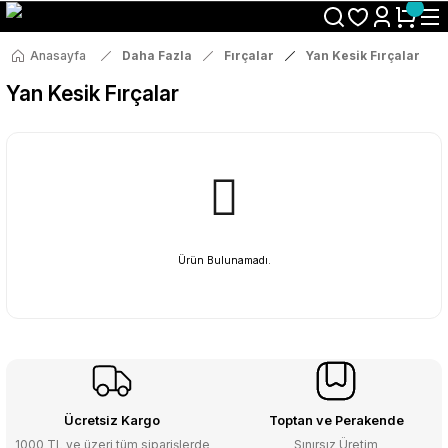
Size Özel "HG10" Koduyla Sepette Hemen %10 İndirimi Kaçırma
Anasayfa
Daha Fazla
Fırçalar
Yan Kesik Fırçalar
Yan Kesik Fırçalar
Ürün Bulunamadı.
Ücretsiz Kargo
Toptan ve Perakende
1000 TL ve üzeri tüm siparişlerde
Sınırsız Üretim