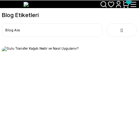
Size Özel "HG10" Koduyla Sepette Hemen %10 İndirimi Kaçırma
Blog Etiketleri