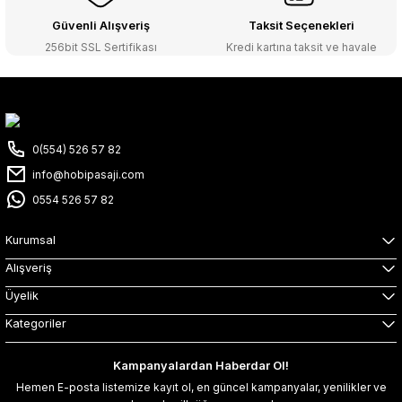
Güvenli Alışveriş
Taksit Seçenekleri
256bit SSL Sertifikası
Kredi kartına taksit ve havale
0(554) 526 57 82
info@hobipasaji.com
0554 526 57 82
Kurumsal
Alışveriş
Üyelik
Kategoriler
Kampanyalardan Haberdar Ol!
Hemen E-posta listemize kayıt ol, en güncel kampanyalar, yenilikler ve