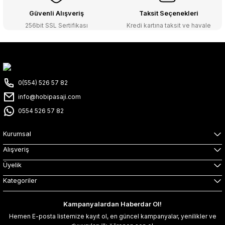
Güvenli Alışveriş
Taksit Seçenekleri
256bit SSL Sertifikası
Kredi kartına taksit ve havale
0(554) 526 57 82
info@hobipasaji.com
0554 526 57 82
Kurumsal
Alışveriş
Üyelik
Kategoriler
Kampanyalardan Haberdar Ol!
Hemen E-posta listemize kayıt ol, en güncel kampanyalar, yenilikler ve