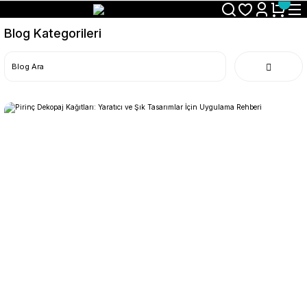
Size Özel "HG10" Koduyla Sepette Hemen %10 İndirimi Kaçırma
Blog Kategorileri