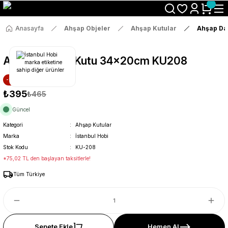
Size Özel "HG10" Koduyla Sepette Hemen %10 İndirimi Kaçırma
Anasayfa
Ahşap Objeler
Ahşap Kutular
Ahşap Da
Ahşap Dalgalı Kutu 34x20cm KU208
-15% İNDİRİM
₺395
₺465
Güncel
Kategori
Ahşap Kutular
Marka
İstanbul Hobi
Stok Kodu
KU-208
*75,02 TL den başlayan taksitlerle!
Tüm Türkiye
Sepete Ekle
Hemen Al