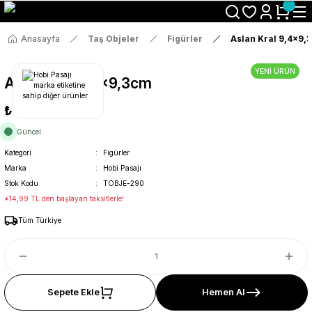
Size Özel "HG10" Koduyla Sepette Hemen %10 İndirimi Kaçırma
Anasayfa
Taş Objeler
Figürler
Aslan Kral 9,4x9,
YENİ ÜRÜN
Aslan Kral 9,4x9,3cm
₺79
Güncel
Kategori
Figürler
Marka
Hobi Pasajı
Stok Kodu
TOBJE-290
*14,99 TL den başlayan taksitlerle!
Tüm Türkiye
Sepete Ekle
Hemen Al