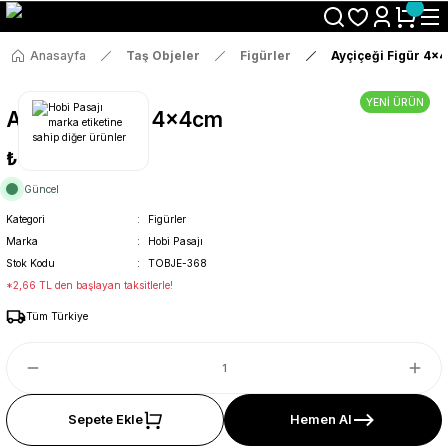
Size Özel "HG10" Koduyla Sepette Hemen %10 İndirimi Kaçırma
Anasayfa
Taş Objeler
Figürler
Ayçiçeği Figür 4x
YENİ ÜRÜN
Ayçiçeği Figür 4x4cm
₺14
Güncel
Kategori
Figürler
Marka
Hobi Pasajı
Stok Kodu
TOBJE-368
*2,66 TL den başlayan taksitlerle!
Tüm Türkiye
Sepete Ekle
Hemen Al