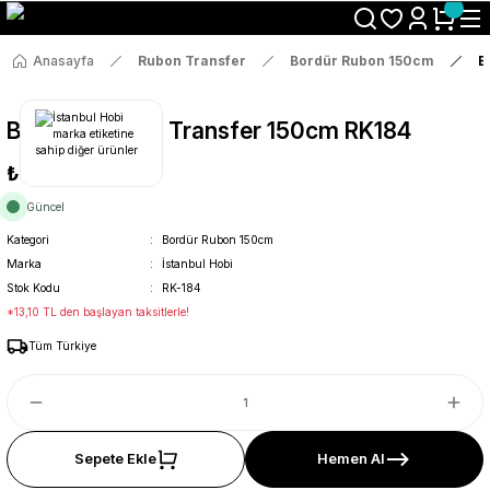
Size Özel "HG10" Koduyla Sepette Hemen %10 İndirimi Kaçırma
Anasayfa
Rubon Transfer
Bordür Rubon 150cm
B
Bordür Rub On Transfer 150cm RK184
₺69
Güncel
Kategori
Bordür Rubon 150cm
Marka
İstanbul Hobi
Stok Kodu
RK-184
*13,10 TL den başlayan taksitlerle!
Tüm Türkiye
Sepete Ekle
Hemen Al