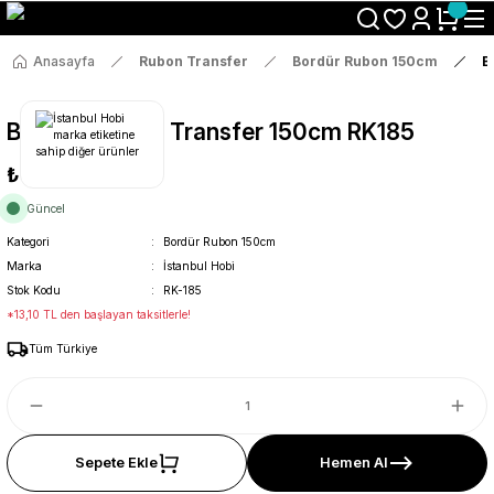
Size Özel "HG10" Koduyla Sepette Hemen %10 İndirimi Kaçırma
Anasayfa
Rubon Transfer
Bordür Rubon 150cm
B
Bordür Rub On Transfer 150cm RK185
₺69
Güncel
Kategori
Bordür Rubon 150cm
Marka
İstanbul Hobi
Stok Kodu
RK-185
*13,10 TL den başlayan taksitlerle!
Tüm Türkiye
Sepete Ekle
Hemen Al