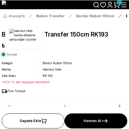
Size Özel "HG10" Koduyla Sepette Hemen %10 İndirimi Kaçırma
Anasayfa
Rubon Transfer
Bordür Rubon 150cm
B
Bordür Rub On Transfer 150cm RK193
₺69
Güncel
Kategori
Bordür Rubon 150cm
Marka
İstanbul Hobi
Stok Kodu
RK-193
*13,10 TL den başlayan taksitlerle!
Tüm Türkiye
Sepete Ekle
Hemen Al