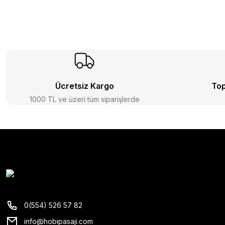
Ücretsiz Kargo
Top
1000 TL ve üzeri tüm siparişlerde
0(554) 526 57 82
info@hobipasaji.com