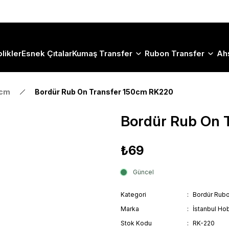
Size Özel "HG10" Koduyla Sepette Hemen %10 İndirimi Kaçırma
likler
Esnek Çıtalar
Kumaş Transfer
Rubon Transfer
Ah
0cm
Bordür Rub On Transfer 150cm RK220
Bordür Rub On 
₺69
Güncel
Kategori
Bordür Rub
Marka
İstanbul Hob
Stok Kodu
RK-220