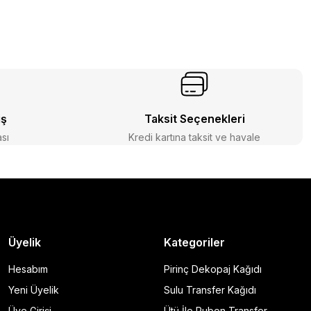
iş
Taksit Seçenekleri
ası
Kredi kartına taksit ve havale
Üyelik
Kategoriler
Hesabım
Pirinç Dekopaj Kağıdı
Yeni Üyelik
Sulu Transfer Kağıdı
Üye Girişi
Ütü İle Rubon Transfer