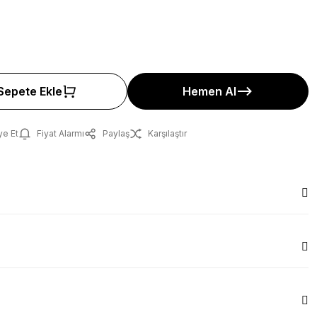
Sepete Ekle
Hemen Al
ye Et
Fiyat Alarmı
Paylaş
Karşılaştır