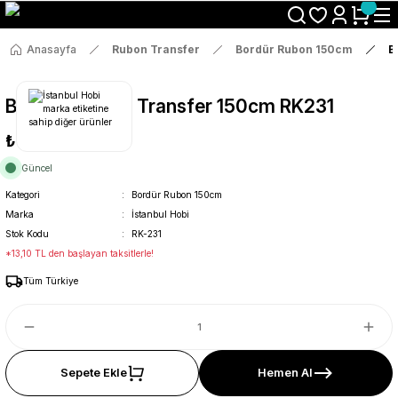
Size Özel "HG10" Koduyla Sepette Hemen %10 İndirimi Kaçırma
Anasayfa
Rubon Transfer
Bordür Rubon 150cm
B
Bordür Rub On Transfer 150cm RK231
₺69
Güncel
Kategori
Bordür Rubon 150cm
Marka
İstanbul Hobi
Stok Kodu
RK-231
*13,10 TL den başlayan taksitlerle!
Tüm Türkiye
Sepete Ekle
Hemen Al