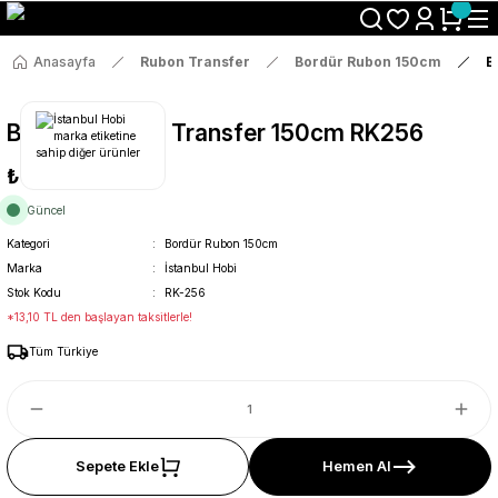
Size Özel "HG10" Koduyla Sepette Hemen %10 İndirimi Kaçırma
Anasayfa
Rubon Transfer
Bordür Rubon 150cm
B
Bordür Rub On Transfer 150cm RK256
₺69
Güncel
Kategori
Bordür Rubon 150cm
Marka
İstanbul Hobi
Stok Kodu
RK-256
*13,10 TL den başlayan taksitlerle!
Tüm Türkiye
Sepete Ekle
Hemen Al