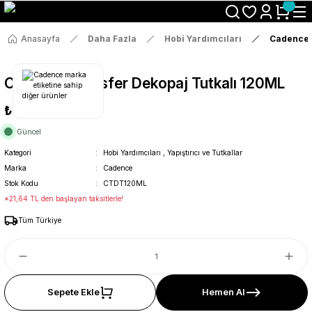
Size Özel "HG10" Koduyla Sepette Hemen %10 İndirimi Kaçırma
Anasayfa
Daha Fazla
Hobi Yardımcıları
Cadence 
Cadence Transfer Dekopaj Tutkalı 120ML
₺114
Güncel
Kategori
Hobi Yardımcıları
,
Yapıştırıcı ve Tutkallar
Marka
Cadence
Stok Kodu
CTDT120ML
*21,64 TL den başlayan taksitlerle!
Tüm Türkiye
Sepete Ekle
Hemen Al