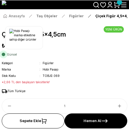
Size Özel "HG10" Koduyla Sepette Hemen %10 İndirimi Kaçırma
Anasayfa
Taş Objeler
Figürler
Çiçek Figür 4,5x4
YENİ ÜRÜN
Çiçek Figür 4,5x4,5cm
₺14
Güncel
Kategori
Figürler
Marka
Hobi Pasajı
Stok Kodu
TOBJE-369
*2,66 TL den başlayan taksitlerle!
Tüm Türkiye
Sepete Ekle
Hemen Al