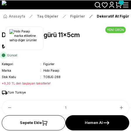
Size Özel "HG10" Koduyla Sepette Hemen %10 İndirimi Kaçırma
Anasayfa
Taş Objeler
Figürler
Dekoratif At Figür
YENİ ÜRÜN
Dekoratif At Figürü 11x5cm
₺49
Güncel
Kategori
Figürler
Marka
Hobi Pasajı
Stok Kodu
TOBJE-288
*9,30 TL den başlayan taksitlerle!
Tüm Türkiye
Sepete Ekle
Hemen Al