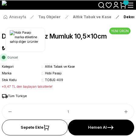
Size Özel "HG10" Koduyla Sepette Hemen %10 İndirimi Kaçırma
Anasayfa
Taş Objeler
Altlık Tabak ve Kase
Dekora
YENİ ÜRÜN
Dekoratif Yıldız Mumluk 10,5x10cm
₺50
Güncel
Kategori
Altlık Tabak ve Kase
Marka
Hobi Pasajı
Stok Kodu
TOBJE-409
*9,47 TL den başlayan taksitlerle!
Tüm Türkiye
Sepete Ekle
Hemen Al