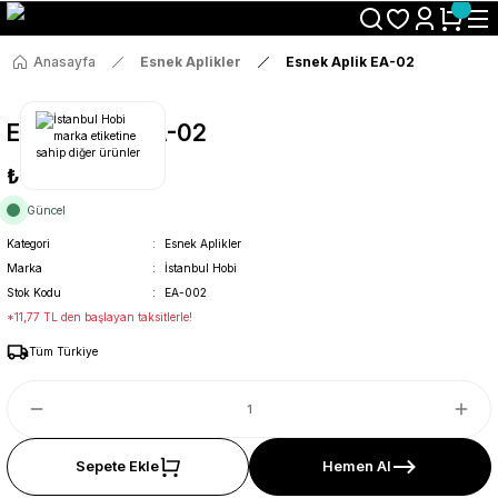
Size Özel "HG10" Koduyla Sepette Hemen %10 İndirimi Kaçırma
Anasayfa
Esnek Aplikler
Esnek Aplik EA-02
Esnek Aplik EA-02
₺62
Güncel
Kategori
Esnek Aplikler
Marka
İstanbul Hobi
Stok Kodu
EA-002
*11,77 TL den başlayan taksitlerle!
Tüm Türkiye
Sepete Ekle
Hemen Al